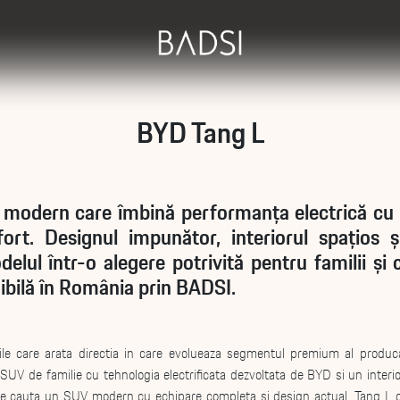
BYD Tang L
odern care îmbină performanța electrică cu te
fort. Designul impunător, interiorul spațios 
lul într-o alegere potrivită pentru familii și c
ibilă în România prin BADSI.
e care arata directia in care evolueaza segmentul premium al produca
UV de familie cu tehnologia electrificata dezvoltata de BYD si un interior
i care cauta un SUV modern cu echipare completa si design actual, Tang L d