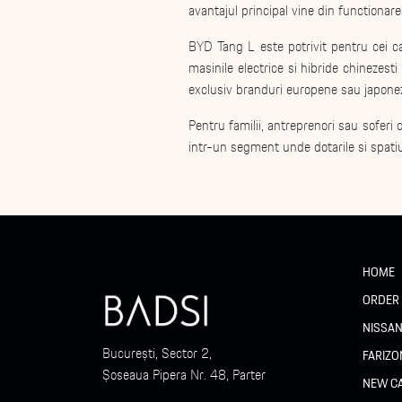
avantajul principal vine din functionarea
BYD Tang L este potrivit pentru cei ca
masinile electrice si hibride chinezes
exclusiv branduri europene sau japone
Pentru familii, antreprenori sau soferi
intr-un segment unde dotarile si spatiu
HOME
ORDER
NISSA
București, Sector 2,
FARIZO
Șoseaua Pipera Nr. 48, Parter
NEW C