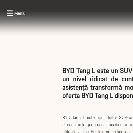
Meniu
BYD Tang L este un SUV m
un nivel ridicat de con
asistență transformă mode
oferta BYD Tang L dispon
BYD Tang L este unul dintre SUV-uril
dimensiunile generoase specifice unui S
utilizare zilnica. Pentru multi client