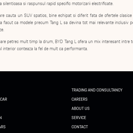
 silentioasa si raspunsul rapid specific motorizarii electrificate.
re cauta un SUV spatios, bine echipat si diferit fata de ofertele clasice 
ti a facut ca modele precum Tang L sa devina tot mai relevante inclusiv pe
ze.
 care petrec mult timp la drum, BYD Tang L ofera un mix interesant intre t
l interior conteaza la fel de mult ca performanta.
TRADING AND CONSULTANCY
 CAR
CAREERS
N
ABOUT US
N
SERVICE
ARS
CONTACT