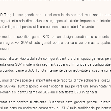
YD Tang L este gandit pentru cei care isi doresc mai mult spatiu, auto
trage atentia prin dimensiunile sale, aspectul exterior impunator si interio
u familii, cat si pentru utilizare business sau calatorii frecvente.
le moderne specifice gamei BYD, cu un design aerodinamic, elemente L
eni agresive. SUV-ul este gandit pentru cei care vor o masina spatioas
nsiuni.
ctionalitate. Habitaclul este configurat pentru a oferi spatiu generos pent
ienta unui SUV modern din segment superior. In functie de configuratie,
la condus, camera 360, functii inteligente de conectivitate si scaune cu reg
 unul dintre aspectele importante este raportul dintre echipare si costul 
te SUV-uri sunt disponibile doar optional sau pe versiuni semnificativ m
Romania si pentru gama de SUV-uri electrificate BYD in general.
ntat spre confort si eficienta. Suspensia este gandita pentru utilizare 
ne si un consum optimizat comparativ cu SUV-urile traditionale pe benzin