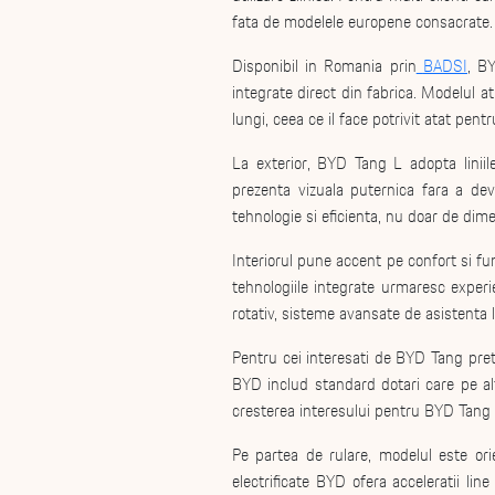
fata de modelele europene consacrate.
Disponibil in Romania prin
BADSI
, B
integrate direct din fabrica. Modelul a
lungi, ceea ce il face potrivit atat pentr
La exterior, BYD Tang L adopta linii
prezenta vizuala puternica fara a dev
tehnologie si eficienta, nu doar de dime
Interiorul pune accent pe confort si fun
tehnologiile integrate urmaresc exper
rotativ, sisteme avansate de asistenta 
Pentru cei interesati de BYD Tang pret,
BYD includ standard dotari care pe al
cresterea interesului pentru BYD Tang 
Pe partea de rulare, modelul este orie
electrificate BYD ofera acceleratii li