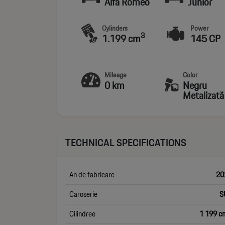
Alfa Romeo
Junior
Cylinders
Power
3
1.199 cm
145 CP
Mileage
Color
0 km
Negru
Metalizată
TECHNICAL SPECIFICATIONS
An de fabricare
20
Caroserie
S
Cilindree
1 199 c