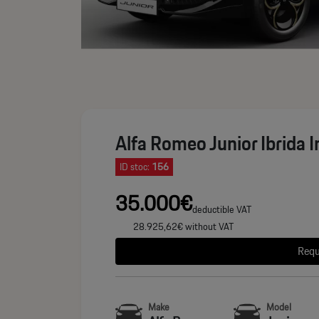
Alfa Romeo Junior Ibrida 
ID stoc:
156
35.000€
deductible VAT
28.925,62€ without VAT
Requ
Make
Model