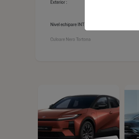
Exterior :
Nivel echipare INTENSA
Culoare Nero Tortona
Jante aliaj 18" cu pneuri 215/55 specifice Int
Anvelope față: 215/60 R17 96H
Anvelope spate: 215/60 R17 96H
Etriere frână gri
Carcase oglinzi negre
Mânere portiere în culoarea caroseriei