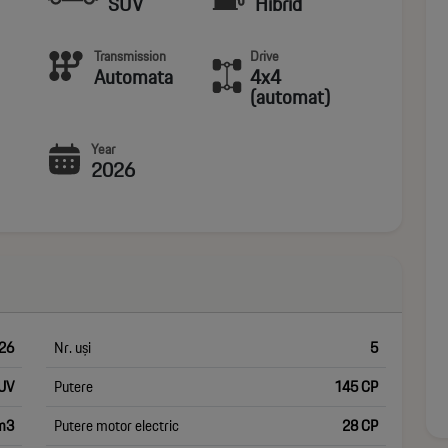
SUV
Hibrid
Transmission
Drive
Automata
4x4
(automat)
Year
2026
26
Nr. uși
5
UV
Putere
145 CP
m3
Putere motor electric
28 CP