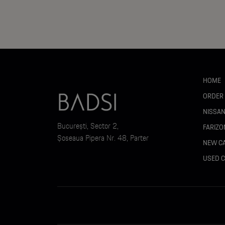
Sistem de navigație
Iluminare ambientală multicoloră
Sistem audio cu 6 difuzoare
HOME
Încărcător wireless pentru telefon
ORDER
NISSA
Port USB Type-C pentru locurile din spate
București, Sector 2,
FARIZO
Șoseaua Pipera Nr. 48, Parter
NEW C
Cotieră față cu spațiu de depozitare
USED 
Buzunare pe spătarele scaunelor anterioare
A treia tetieră spate
Banchetă rabatabilă 60/40 fix&fold