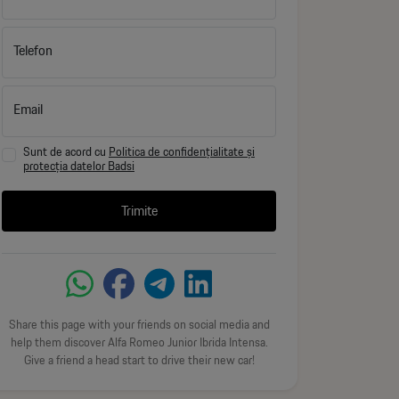
Telefon
Email
Sunt de acord cu
Politica de confidențialitate și
protecția datelor Badsi
Trimite
Share this page with your friends on social media and
help them discover Alfa Romeo Junior Ibrida Intensa.
Give a friend a head start to drive their new car!