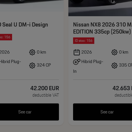
 Seal U DM-i Design
Nissan NX8 2026 310 
EDITION 335cp (250kw)
oc: 156
ID stoc: 156
2026
0 km
2026
0 km
e și iluminare
Hibrid Plug-
Hibrid Plug-
324 CP
335 C
In
42.200
EUR
42.653
deductible VAT
deductibl
See car
See car
ră
t în bord