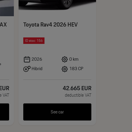
MAX
Toyota Rav4 2026 HEV
ID stoc: 156
Volvo XC 6
Core
2026
0 km
P
Hibrid
183 CP
2023
EUR
42.665
EUR
Benzina
e VAT
deductible VAT
See car