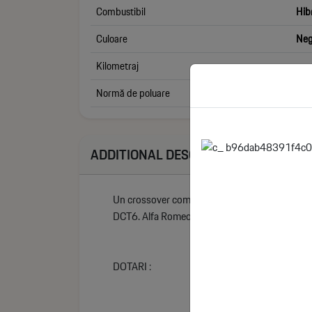
Combustibil
Hib
Culoare
Neg
Kilometraj
Normă de poluare
Euro
ADDITIONAL DESCRIPTION
Un crossover compact cu spirit italian autentic
DCT6. Alfa Romeo Junior Ibrida Intensa combină 
DOTARI :