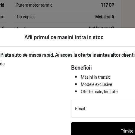
rid
Putere motor termic
117 CP
ru
Tip vopsea
Metalizată
0
Tracțiune
4x4 (automat)
Afli primul ce masini intra in stoc
 6e
Transmisie
Automata
Piata auto se misca rapid. Ai acces la oferte inaintea altor clienti
Beneficii
Masini in tranzit
Modele exclusive
, tehnologie mild-hybrid la 48V și transmisie automată e-
Oferte reale, limitate
eficiența, designul distinctiv și dinamica specifică mărcii.
Email
Trimite