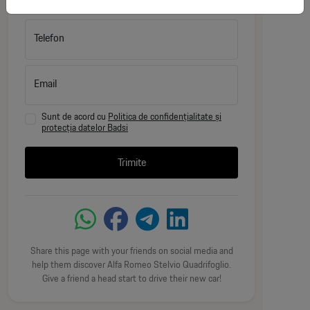
EXTERIOR :
Telefon
– Faruri Full-Matrix LED
– Lumini de zi LED
Email
– Geamuri spate fumurii (Privacy)
– Spălătoare faruri
Sunt de acord cu
Politica de confidențialitate și
– Oglinzi negre cu semnalizare LED
protecția datelor Badsi
– Oglinzi electrice, încălzite, pliabile, auto-dimming
– Spoiler spate Quadrifoglio
Trimite
– Difuzor spate sport
– Praguri laterale vopsite în culoarea caroseriei
– Jante aliaj 20” Classico întunecate
– Embleme și capace jante Alfa Romeo negru/alu
– Stopuri LED întunecate
Share this page with your friends on social media and
help them discover Alfa Romeo Stelvio Quadrifoglio.
INTERIOR :
Give a friend a head start to drive their new car!