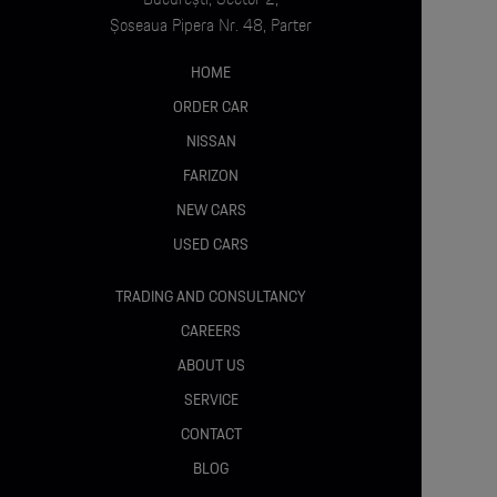
– ESP
Șoseaua Pipera Nr. 48, Parter
– Control tracțiune
– Airbaguri frontale, laterale, cortină
HOME
– Airbaguri spate
ORDER CAR
– Sistem monitorizare oboseală
NISSAN
– Traffic Sign Recognition
FARIZON
– Blind Spot Assist
– Lane Change Assist
NEW CARS
– Lane Keeping Assist
USED CARS
– Forward Collision Warning
– Autonomous Emergency Braking
TRADING AND CONSULTANCY
– Asistent coliziune
CAREERS
– Isofix spate
– Imobilizator electronic
ABOUT US
– Senzori presiune anvelope
SERVICE
– Asistență pornire rampă
CONTACT
– Faruri cu fază lungă automată
BLOG
– Sistem apel urgență