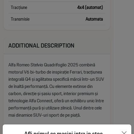
Tracțiune
4x4 (automat)
Transmisie
Automata
ADDITIONAL DESCRIPTION
Alfa Romeo Stelvio Quadrifoglio 2025 combină
motorul V6 bi-turbo de inspirație Ferrari, tracțiunea
integrală Q4 și agilitatea specifică mărcii într-un SUV
de înaltă performanță. Cu elemente extinse din
carbon, direcție și șasiu sport, interior premium și
tehnologie Alfa Connect, oferă un echilibru unic între
performanță pură și utilizare zilnică. Unul dintre cele
mai dinamice SUV-uri sport de pe piață.
Afli primul ce masini intra in stoc