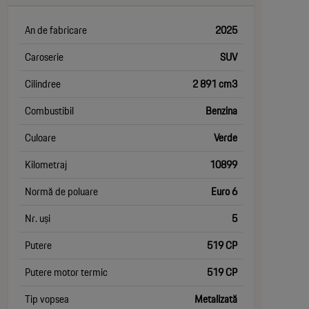
An de fabricare
2025
Caroserie
SUV
Cilindree
2 891 cm3
Combustibil
Benzina
Culoare
Verde
Kilometraj
10899
Normă de poluare
Euro 6
Nr. uși
5
Putere
519 CP
Putere motor termic
519 CP
Tip vopsea
Metalizată