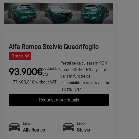
Alfa Romeo Stelvio Quadrifoglio
ID stoc:
66
Pretul se calculeaza in RON
93.900€
deductible
la curs BNR+1.5% si poate
VAT
varia in functie de
77.603,31€ without VAT
disponibilitate si curs valutar
la data livrarii.
Request more details
Make
Model
Alfa Romeo
Stelvio