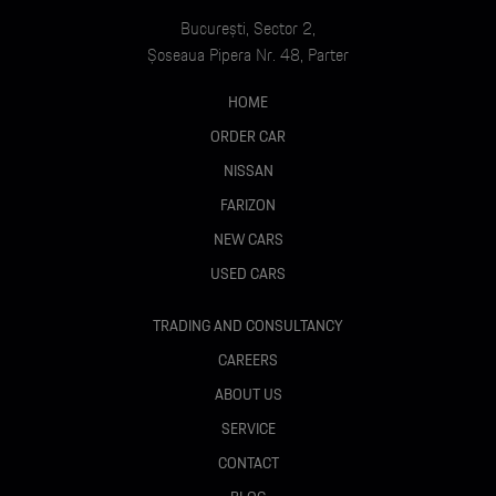
Oglinzi electrice, încălzite, pliabile, auto-dimming
București, Sector 2,
Șoseaua Pipera Nr. 48, Parter
Parbriz încălzit
HOME
Geamuri spate fumurii (privacy glass)
ORDER CAR
NISSAN
Panoramă integrală (acoperiș panoramic)
FARIZON
Railings plafon
NEW CARS
USED CARS
Hayon electric
TRADING AND CONSULTANCY
Uși cu servosoft (închidere automată soft-close)
CAREERS
Asistent parcare automat (Park Assist)
ABOUT US
SERVICE
Cameră 360° Top View
CONTACT