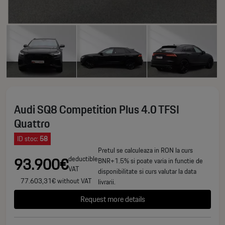
Audi SQ8 Competition Plus 4.0 TFSI
Quattro
ID stoc:
58
Pretul se calculeaza in RON la curs
93.900€
deductible
BNR+1.5% si poate varia in functie de
VAT
disponibilitate si curs valutar la data
77.603,31€ without VAT
livrarii.
Request more details