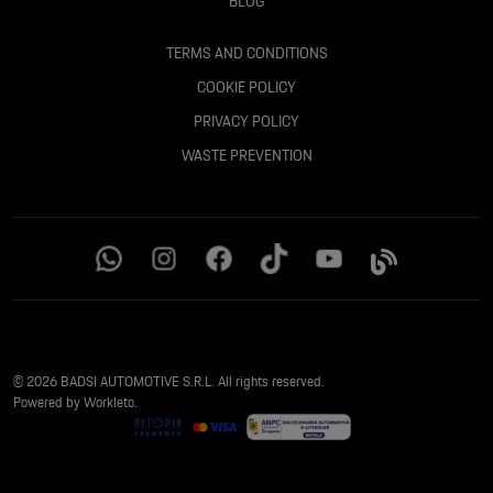
BLOG
Senzori parcare față + spate
TERMS AND CONDITIONS
Capace oglinzi în negru / carbon
COOKIE POLICY
Spoiler de acoperiș cu al treilea stop
PRIVACY POLICY
WASTE PREVENTION
Triplă protecție pietoni
INTERIOR :
Interior complet piele Valcona
Cusături contrast roșii Audi Sport
© 2026 BADSI AUTOMOTIVE S.R.L. All rights reserved.
Interior complet negru
Powered by Workleto.
Iluminare ambientală LED multicoloră