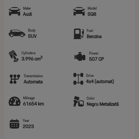
Make
Model
Audi
SQ8
Body
Fuel
SUV
Benzina
Cylinders
Power
3
3.996 cm
507 CP
Drive
Transmission
4x4 (automat)
Automata
Mileage
Color
61654 km
Negru Metalizată
Year
2023