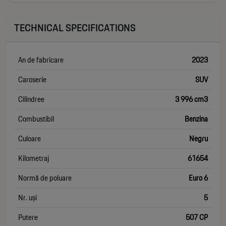
TECHNICAL SPECIFICATIONS
An de fabricare
2023
Caroserie
SUV
Cilindree
3 996 cm3
Combustibil
Benzina
Culoare
Negru
Kilometraj
61654
Normă de poluare
Euro 6
Nr. uși
5
Putere
507 CP