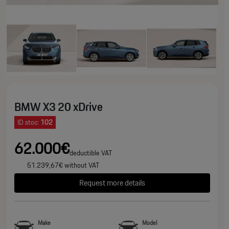
BMW X3 20 xDrive
ID stoc:
102
62.000€
deductible VAT
51.239,67€ without VAT
Request more details
Make
Model