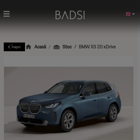
Acasă
Stoc
BMW X3 20 xDrive
Înapoi