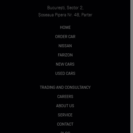
Driving Assistant
București, Sector 2,
Șoseaua Pipera Nr. 48, Parter
Pilot automat cu funcție de frânare
HOME
Asistent la parcare cu cameră pentru mersul în marșarier
ORDER CAR
NISSAN
Asistență activă la parcare
FARIZON
Sistem de asistență pentru mersul în marșarier
NEW CARS
USED CARS
Monitorizare presiune anvelope
TRADING AND CONSULTANCY
Apel de urgență BMW
CAREERS
Sistem de alarmă
ABOUT US
SERVICE
Tyre Repair Kit Plus
CONTACT