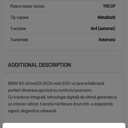
Putere motor termic
190 CP
Tip vopsea
Metalizată
Tracțiune
4x4 (automat)
Transmisie
Automata
ADDITIONAL DESCRIPTION
BMW X3 xDrive20i 2026 este SUV-ul care echilibrează
perfect dinamica sportivă cu confortul premium.
Cu tracțiune integrală, tehnologie digitală de ultimă generație și
un interior rafinat, transformă fiecare drum într-o experiență
sigură, elegantă și relaxantă.