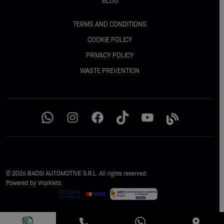
BLOG
Triunghi reflectorizant și trusă de prim ajutor
TERMS AND CONDITIONS
Tehnic / mecanic :
COOKIE POLICY
PRIVACY POLICY
Motor 2.0 benzină, 4 cilindri
WASTE PREVENTION
Sistem Mild Hybrid
Putere totală: 208 CP (153 kW)
Cuplu maxim: 330 Nm
Tracțiune integrală xDrive
© 2026 BADSI AUTOMOTIVE S.R.L. All rights reserved.
Transmisie automată Steptronic cu padele pe volan
Powered by Workleto.
Accelerație 0–100 km/h: 7,8 s