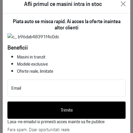
Afli primul ce masini intra in stoc
DOTARI :
Piata auto se misca rapid. Ai acces la oferte inaintea
Exterior :
altor clienti
Faruri LED față și stopuri LED
Beneficii
Faruri adaptive LED
See More
Masini in tranzit
Modele exclusive
Jante din aliaj ușor Y-spoke de 18” (tip 921)
Oferte reale, limitate
Would you like more information about
Vopsea metalizată Albastru Arctic Race
BMW X3 20 xDrive?
Email
Bare longitudinale pentru plafon din aluminiu satinat
Complete the form below, and one of our consultants will
contact you shortly.
Trimite
Sistem de deschidere și închidere fără atingere a hayonului
(hands-free)
Lasa-ne emailul si primesti acces inainte sa fie publice
Nume
Fara spam. Doar oportunitati reale.
Sistem de acces Confort (Keyless)