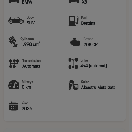
BMW
X3
Body
Fuel
SUV
Benzina
Cylinders
Power
3
1.998 cm
208 CP
Drive
Transmission
4x4 (automat)
Automata
Mileage
Color
0 km
Albastru Metalizată
Year
2026