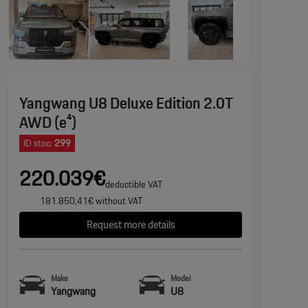
Yangwang U8 Deluxe Edition 2.0T
AWD (e⁴)
ID stoc:
299
220.039€
deductible VAT
181.850,41€ without VAT
Request more details
Make
Model
Yangwang
U8