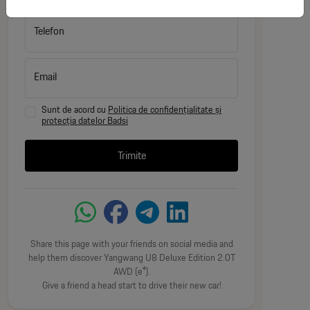
Dimensiuni: 5319 mm (L) x 2050 mm (l) x 1930
Telefon
mm (h)
Tehnologie și Sisteme de Asistență:
Email
Procesare Date: 2 cipuri NVIDIA DRIVE Orin
Sunt de acord cu
Politica de confidențialitate și
protecția datelor Badsi
Senzori: 13 camere externe, 15 senzori radar cu
ultrasunete
Trimite
Afișaj: Sistem Head-up Display (HUD)
Manevrabilitate: Funcție "Tank Turn" (întoarcere la
360 de grade pe loc) și suspensie cu reglaj variabil.
Share this page with your friends on social media and
help them discover Yangwang U8 Deluxe Edition 2.0T
Siguranță și Confort:
AWD (e⁴).
Give a friend a head start to drive their new car!
Siguranță Activă: Flotabilitate de urgență pe apă,