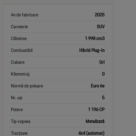
An de fabricare
2025
Caroserie
SUV
Cilindree
1 998 cm3
Combustibil
Hibrid Plug-In
Culoare
Gri
Kilometraj
0
Normă de poluare
Euro 6e
Nr. uși
5
Putere
1 196 CP
Tip vopsea
Metalizată
Tracțiune
4x4 (automat)