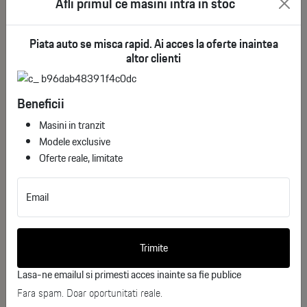
Afli primul ce masini intra in stoc
Sistem de Propulsie: Hibrid cu autonomie extinsă
Piata auto se misca rapid. Ai acces la oferte inaintea
(EREV) - Motor 2.0 T (Generator)
See More
altor clienti
Transmisie: AWD (Sistem e⁴ cu 4 motoare electrice)
Beneficii
Would you like more information
Performanță: 0-100 km/h în 3.6 secunde
about
Masini in tranzit
Yangwang U8 Deluxe Edition 2.0T
Modele exclusive
Viteză Maximă: 200 km/h
AWD (e⁴)?
Oferte reale, limitate
Capacitate Baterie: 49.05 kWh
Complete the form below, and one of our
Email
consultants will contact you shortly.
Autonomie (CLTC): 180 km (Electric) / 1000 km
(Combinat)
Nume
Trimite
Capacitate Rezervor: 75 L
Lasa-ne emailul si primesti acces inainte sa fie publice
Prenume
Fara spam. Doar oportunitati reale.
Greutate Proprie: 3460 kg