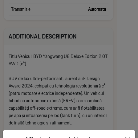
Transmisie
Automata
ADDITIONAL DESCRIPTION
Titlu Vehicul: BYD Yangwang U8 Deluxe Edition 2.0T
AWD (e⁴)
SUV de lux ultra-performant, laureat al iF Design
Award 2024, echipat cu tehnologia revoluționară e⁴
(patru motoare electrice independente). Un vehicul
hibrid cu autonomie extinsă (EREV) care combină
capabilități off-road extreme, cum ar fi flotabilitatea
pe apă și întoarcerea pe loc (tank turn), cu un interior
de înaltă tehnologie și rafinament.
Specificații Tehnice: