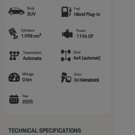
Body
Fuel
SUV
Hibrid Plug-In
Cylinders
Power
3
1.998 cm
1196 CP
Drive
Transmission
4x4 (automat)
Automata
Mileage
Color
0 km
Gri Metalizată
Year
2025
TECHNICAL SPECIFICATIONS