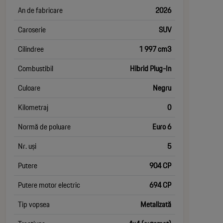
An de fabricare
2026
Caroserie
SUV
Cilindree
1 997 cm3
Combustibil
Hibrid Plug-In
Culoare
Negru
Kilometraj
0
Normă de poluare
Euro 6
Nr. uși
5
Putere
904 CP
Putere motor electric
694 CP
Tip vopsea
Metalizată