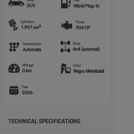
Fuel
SUV
Hibrid Plug-In
Cylinders
Power
3
1.997 cm
904 CP
Drive
Transmission
4x4 (automat)
Automata
Mileage
Color
0 km
Negru Metalizată
Year
2026
TECHNICAL SPECIFICATIONS