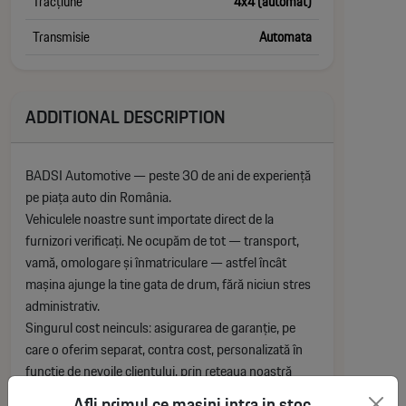
Tracțiune
4x4 (automat)
Transmisie
Automata
ADDITIONAL DESCRIPTION
BADSI Automotive — peste 30 de ani de experiență
pe piața auto din România.
Vehiculele noastre sunt importate direct de la
furnizori verificați. Ne ocupăm de tot — transport,
vamă, omologare și înmatriculare — astfel încât
mașina ajunge la tine gata de drum, fără niciun stres
administrativ.
Singurul cost neinculs: asigurarea de garanție, pe
care o oferim separat, contra cost, personalizată în
funcție de nevoile clientului, prin rețeaua noastră
proprie de parteneri service multibrand.
Afli primul ce masini intra in stoc