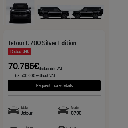
Jetour G700 Silver Edition
ID stoc:
340
70.785€
deductible VAT
58.500,00€ without VAT
Request more details
Make
Model
Jetour
G700
Body