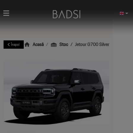
Acasă
Stoc
Jetour G700 Silver Edition
Înapoi