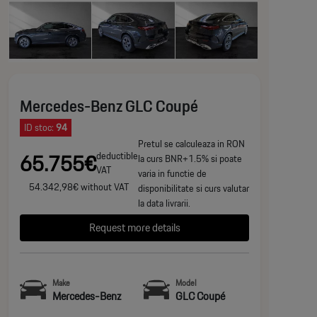
Mercedes-Benz GLC Coupé
ID stoc:
94
Pretul se calculeaza in RON
65.755€
deductible
la curs BNR+1.5% si poate
VAT
varia in functie de
54.342,98€ without VAT
disponibilitate si curs valutar
la data livrarii.
Request more details
Make
Model
Mercedes-Benz
GLC Coupé