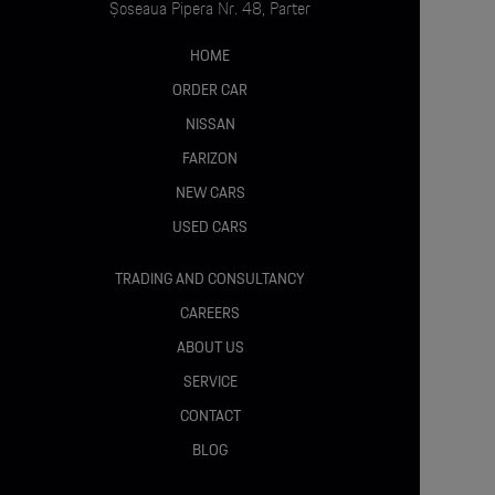
Șoseaua Pipera Nr. 48, Parter
Consolă centrală negru lucios (757)
HOME
Banchetă cu posibilitate de încărcare prin spate
ORDER CAR
(287)
NISSAN
FARIZON
Rulou portbagaj EASY-PACK (723)
NEW CARS
USED CARS
Confort & multimedia :
TRADING AND CONSULTANCY
MBUX Navigation Premium (PBG)
CAREERS
Navigație pe hard-disk (365)
ABOUT US
SERVICE
Display central touchscreen (868)
CONTACT
BLOG
Display digital șofer (464)