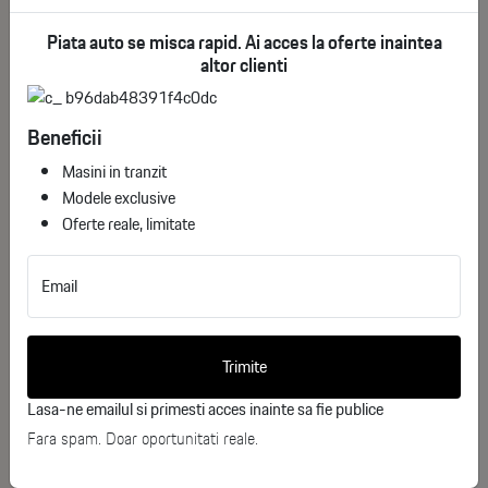
Piata auto se misca rapid. Ai acces la oferte inaintea
DOTARI :
altor clienti
See More
Exterior :
Beneficii
Would you like more information
Masini in tranzit
AMG Line Exterior (P31) – design sport AMG
about
Modele exclusive
exterior
Mercedes-Benz GLC Coupé?
Oferte reale, limitate
AMG Styling (772) – bare față/spate AMG, design
Complete the form below, and one of our
aerodinamic
Email
consultants will contact you shortly.
Faruri LED High Performance (632)
Nume
Trimite
Asistent fază lungă adaptiv (608)
Lasa-ne emailul si primesti acces inainte sa fie publice
Prenume
Lumini de zi LED
Fara spam. Doar oportunitati reale.