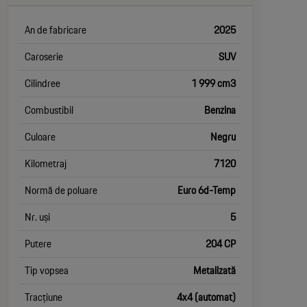
An de fabricare
2025
Caroserie
SUV
Cilindree
1 999 cm3
Combustibil
Benzina
Culoare
Negru
Kilometraj
7120
Normă de poluare
Euro 6d-Temp
Nr. uși
5
Putere
204 CP
Tip vopsea
Metalizată
Tracțiune
4x4 (automat)