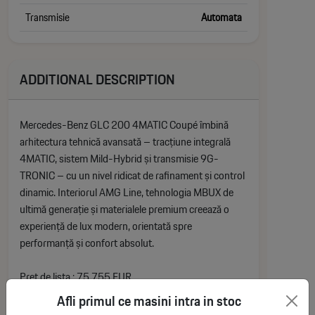
Transmisie
Automata
ADDITIONAL DESCRIPTION
Mercedes-Benz GLC 200 4MATIC Coupé îmbină
arhitectura tehnică avansată – tracțiune integrală
4MATIC, sistem Mild-Hybrid și transmisie 9G-
TRONIC – cu un nivel ridicat de rafinament și control
dinamic. Interiorul AMG Line, tehnologia MBUX de
ultimă generație și materialele premium creează o
experiență de lux modern, orientată spre
performanță și confort absolut.
Pret de lista : 75.755 EUR
DISCOUNT BADSI 10.000 EUR
Afli primul ce masini intra in stoc
Pret final : 65.755 EUR