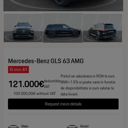
Mercedes-Benz GLS 63 AMG
ID stoc:
61
Pretul se calculeaza in RON la curs
121.000€
deductible
BNR+1.5% si poate varia in functie
VAT
de disponibilitate si curs valutar la
100.000,00€ without VAT
data livrarii.
Request more details
Make
Model