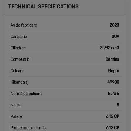
TECHNICAL SPECIFICATIONS
An de fabricare
2023
Caroserie
SUV
Cilindree
3 982 cm3
Combustibil
Benzina
Culoare
Negru
Kilometraj
49900
Normă de poluare
Euro 6
Nr. uși
5
Putere
612 CP
Putere motor termic
612 CP