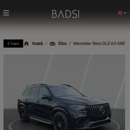
Acasă
Stoc
Mercedes-Benz GLS 63 AMG
Înapoi