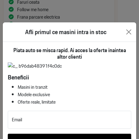
Faruri ceata
Follow me home
Frana parcare electrica
Servodirectie
Afli primul ce masini intra in stoc
ABS
ESP
Franare asistata
Piata auto se misca rapid. Ai acces la oferte inaintea
Airbag sofer
altor clienti
Airbag scaun pasager
Airbag-uri cap fata
Beneficii
Airbag lateral sofer si pasager
Isofix
Masini in tranzit
Modele exclusive
Oferte reale, limitate
ADDITIONAL DESCRIPTION
Email
Peugeot 508 – rafinament, confort și grijă pentru
detalii