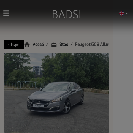
Acasă
Stoc
Peugeot 508 Allure TVA Deducti
Înapoi