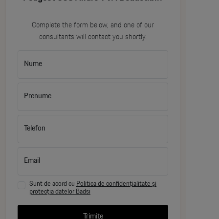
Vopsire metalizată
Complete the form below, and one of our
consultants will contact you shortly.
Jante aliaj ușor 17" (Style 11)
Nume
Oglinzi exterioare vopsite în culoarea caroseriei
Prenume
Oglinzi exterioare cu reglaj electric, încălzite și
Telefon
rabatabile electric
Email
Ramă geam cu ornament cromat
Sunt de acord cu
Politica de confidențialitate și
protecția datelor Badsi
Baghete ornament uși cromate
Trimite