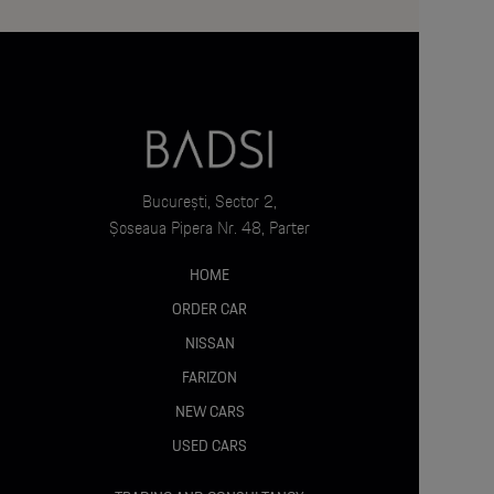
Confort:
Scaune față cu reglaj electric și memorie
Scaune față încălzite (Pachet Piele)
București, Sector 2,
Șoseaua Pipera Nr. 48, Parter
Suport lombar electric reglabil
HOME
ORDER CAR
NISSAN
Climatizare automată bizonală
FARIZON
NEW CARS
Geamuri față/spate electrice cu funcție confort
USED CARS