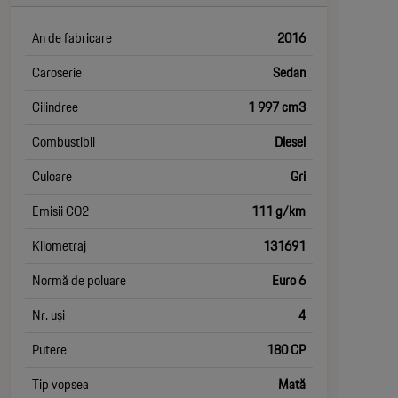
An de fabricare
2016
Caroserie
Sedan
Cilindree
1 997 cm3
Combustibil
Diesel
Culoare
Gri
Emisii CO2
111 g/km
Kilometraj
131691
Normă de poluare
Euro 6
Nr. uși
4
Putere
180 CP
Tip vopsea
Mată