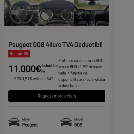
Peugeot 508 Allure TVA Deductibil
ID stoc:
23
Pretul se calculeaza in RON
11.000€
deductible
la curs BNR+1.5% si poate
VAT
varia in functie de
9.090,91€ without VAT
disponibilitate si curs valutar
la data livrarii.
Request more details
Make
Model
Peugeot
508