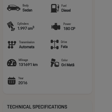
Body
Fuel
Sedan
Diesel
Cylinders
Power
3
1.997 cm
180 CP
Drive
Transmission
Fata
Automata
Mileage
Color
131691 km
Gri Mată
Year
2016
TECHNICAL SPECIFICATIONS