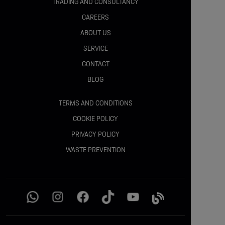
TRADING AND CONSULTANCY
Sistem de acces și pornire fără cheie (Keyless)
CAREERS
ABOUT US
SERVICE
Frână de mână electrică
CONTACT
BLOG
Pachet Confort
TERMS AND CONDITIONS
COOKIE POLICY
PRIVACY POLICY
Pachet Easy
WASTE PREVENTION
Pachet City
Siguranță: