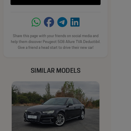
Lumini de zi LED
Share this page with your friends on social media and
help them discover Peugeot 508 Allure TVA Deductibil.
Proiectoare ceață
Give a friend a head start to drive their new car!
Pachet Vizibilitate (senzor ploaie, aprindere automată
SIMILAR MODELS
faruri, oglindă interioară heliomată)
Interior:
Tapițerie stofa/piele