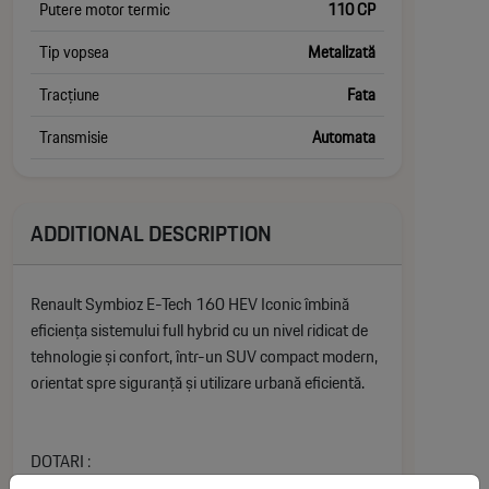
Putere motor termic
110 CP
Tip vopsea
Metalizată
Tracțiune
Fata
Transmisie
Automata
ADDITIONAL DESCRIPTION
Renault Symbioz E-Tech 160 HEV Iconic îmbină
eficiența sistemului full hybrid cu un nivel ridicat de
tehnologie și confort, într-un SUV compact modern,
orientat spre siguranță și utilizare urbană eficientă.
DOTARI :