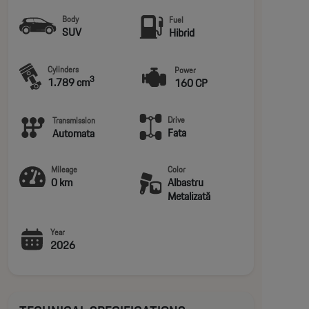
Body
Fuel
SUV
Hibrid
Cylinders
Power
3
1.789 cm
160 CP
Drive
Transmission
Fata
Automata
Mileage
Color
0 km
Albastru
Metalizată
Year
2026