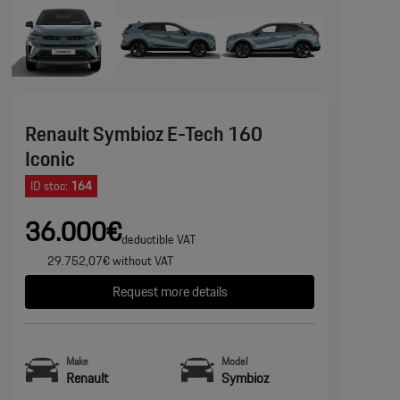
Renault Symbioz E-Tech 160
Iconic
ID stoc:
164
36.000€
deductible VAT
29.752,07€ without VAT
Request more details
Make
Model
Renault
Symbioz