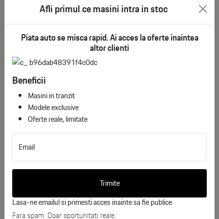
Afli primul ce masini intra in stoc
Exterior :
Piata auto se misca rapid. Ai acces la oferte inaintea
altor clienti
Jante aliaj 19", design „Pulsar”
Geamuri spate si luneta cu tenta inchisa
Beneficii
Lumini fata & spate Full LED
See More
Lumini de zi LED
Masini in tranzit
Carcasa oglinzi retrovizoare exterioara de culoare
Modele exclusive
neagra
Oferte reale, limitate
Would you like more information
Antena tip „aripa de rechin”
about
Design „Pulsar”
Renault Symbioz E-Tech 160 Iconic?
Email
Kit reparatie pneuri
Hayon electric hands-free
Complete the form below, and one of our
Mercury Blue
Trimite
consultants will contact you shortly.
Lasa-ne emailul si primesti acces inainte sa fie publice
Interior :
Nume
Fara spam. Doar oportunitati reale.