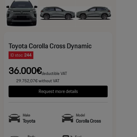
Toyota Corolla Cross Dynamic
ID stoc:
244
36.000€
deductible VAT
29.752,07€ without VAT
Request more details
Make
Model
Toyota
Corolla Cross
Body