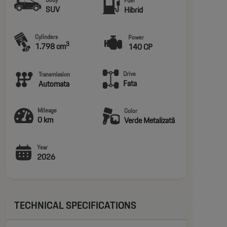
Fuel
SUV
Hibrid
Cylinders
Power
3
1.798 cm
140 CP
Drive
Transmission
Fata
Automata
Mileage
Color
0 km
Verde Metalizată
Year
2026
TECHNICAL SPECIFICATIONS