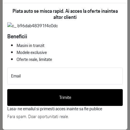
Piata auto se misca rapid. Ai acces la oferte inaintea
See More
altor clienti
Jante aliaj 18" gri închis, design 6 spițe duble
Faruri LED Bi-Beam
Would you like more information
Beneficii
about
Masini in tranzit
Lumini de zi LED
Toyota Corolla Cross Dynamic?
Modele exclusive
Oferte reale, limitate
Stopuri LED cu ghidaj luminos
Complete the form below, and one of our
consultants will contact you shortly.
Proiectoare ceață LED
Email
Oglinzi laterale Piano Black
Nume
Trimite
Oglinzi electrice, încălzite și rabatabile electric
Prenume
Lasa-ne emailul si primesti acces inainte sa fie publice
Fara spam. Doar oportunitati reale.
Geamuri laterale spate fumurii
Telefon