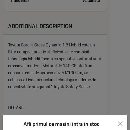
Transmisie
Automata
ADDITIONAL DESCRIPTION
Toyota Corolla Cross Dynamic 1.8 Hybrid este un
SUV compact practic și eficient, care combină
tehnologia hibridă Toyota cu spațiul și confortul unui
crossover modern. Motorul de 140 CP oferă un
consum redus de aproximativ 5 l/100 km, iar
echiparea Dynamic include tehnologii moderne de
conectivitate și siguranță Toyota Safety Sense.
DOTARI :
Afli primul ce masini intra in stoc
EXTERIOR :