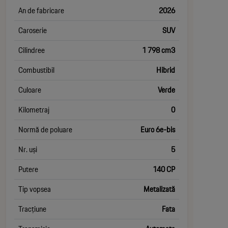
An de fabricare
2026
Caroserie
SUV
Cilindree
1 798 cm3
Combustibil
Hibrid
Culoare
Verde
Kilometraj
0
Normă de poluare
Euro 6e-bis
Nr. uși
5
Putere
140 CP
Tip vopsea
Metalizată
Tracțiune
Fata