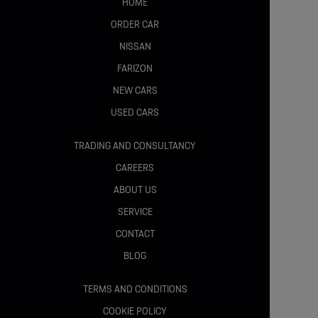
Geamuri electrice față și spate cu funcție One-Touch
HOME
ORDER CAR
Sistem aer condiționat controlabil de la distanță
NISSAN
FARIZON
SIGURANTA :
NEW CARS
USED CARS
Toyota Safety Sense cu actualizări OTA
TRADING AND CONSULTANCY
CAREERS
Sistem Pre-Collision (PCS) cu detectare pietoni și
bicicliști
ABOUT US
SERVICE
Cruise Control Adaptiv inteligent
CONTACT
BLOG
Lane Tracing Assist (LTA)
TERMS AND CONDITIONS
Lane Departure Alert cu control direcție
COOKIE POLICY