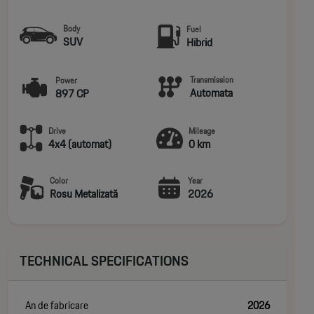
Body
Fuel
SUV
Hibrid
Transmission
Power
Automata
897 CP
Drive
Mileage
4x4 (automat)
0 km
Color
Year
Rosu Metalizată
2026
TECHNICAL SPECIFICATIONS
An de fabricare
2026