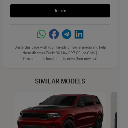
automată, capacitate 1.133 L / 2.200 L maxim.
Priză 220V curent alternativ (2,2 kW) în portbagaj —
Trimite
alimentare aparate electrice direct din mașină.
Frigider de 9,5 L răcit/încălzit — păstrarea băuturilor și
alimentelor la temperatura dorită.
Control climatizare pe trei zone — temperatură
independentă pentru șofer, pasager față și pasagerii din
Share this page with your friends on social media and help
spate.
them discover Zeekr 8X Max 897 CP (660 kW).
Filtru habitaclu CN95 de înaltă eficiență cu senzor PM2.5 —
Give a friend a head start to drive their new car!
purificarea aerului la standard medical.
Geam dublu acustic pe toate cele 4 uși — izolare fonică
superioară față de zgomotul exterior.
SIMILAR MODELS
——————————————————
SIGURANȚĂ
Sistem complet de airbag-uri (central față / față / lateral /
cortină) — protecție maximă a tuturor ocupanților.
Camere 360° HD — vizibilitate completă în jurul vehiculului
la manevre.
Mod Sentry — supraveghere activă a vehiculului parcat.