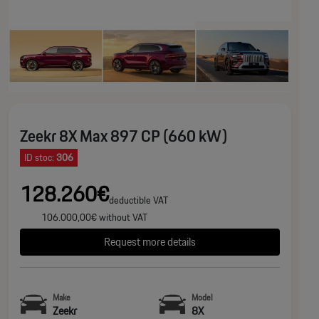
Zeekr 8X Max 897 CP (660 kW)
ID stoc:
306
128.260€
deductible VAT
106.000,00€ without VAT
Request more details
Make
Model
Zeekr
8X