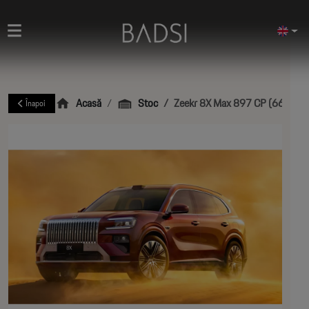
Acasă
Stoc
Zeekr 8X Max 897 CP (660 kW
Înapoi