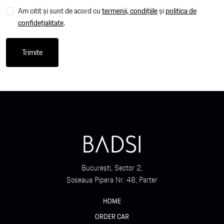
Am citit și sunt de acord cu
termenii, condițiile
și
politica de
confidețialitate
.
Trimite
București, Sector 2,
Șoseaua Pipera Nr. 48, Parter
HOME
ORDER CAR