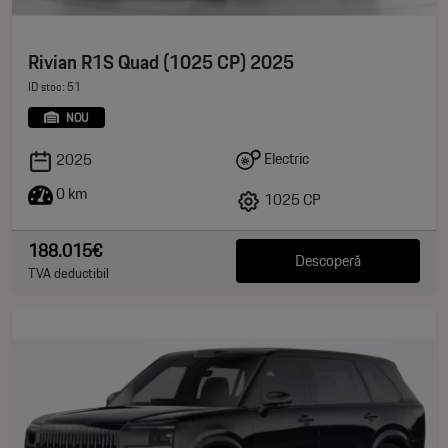
Rivian R1S Quad (1025 CP) 2025
ID stoc: 51
NOU
Electric
2025
0 km
1025 CP
188.015€
Descoperă
TVA deductibil