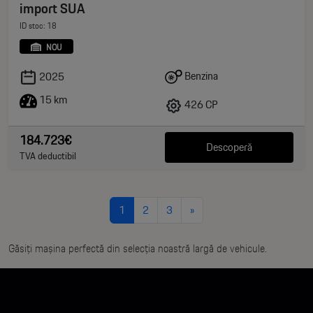
import SUA
ID stoc: 18
NOU
Benzina
2025
15 km
426 CP
184.723€
Descoperă
TVA deductibil
1
2
3
»
Găsiți mașina perfectă din selecția noastră largă de vehicule.