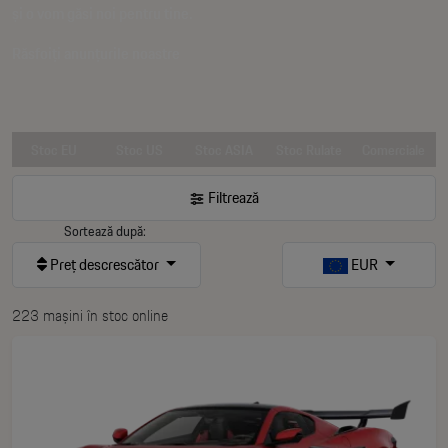
și o vom găsi noi pentru tine.
Răsfoiți anunțurile noastre
Stoc EU
Stoc US
Stoc ASIA
Stoc Rulate
Comerciale
Filtrează
Sortează după:
Preț descrescător
EUR
223 mașini în stoc online