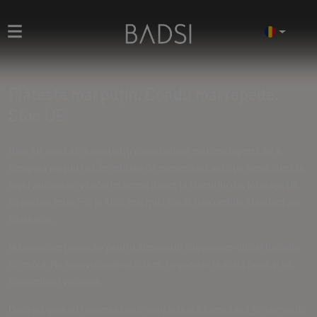
Plătește mai puțin. Condu mai repede.
Stoc UE
Bine ați venit să descoperiți o modalitate mai inteligentă de a
cumpăra mașini noi. În calitate de comerciant auto pe scară largă la
nivel european, vă oferim acces direct la stocurile din întreaga UE,
cu prețuri între
5% și 15% mai mici decât tranzacțiile standard ale
dealerilor.
Nu majorăm prețurile pentru iluminatul showroom-ului și barurile
de cafea. Ne aprovizionăm eficient, negociem la scară largă și vă
transmitem valoarea.
Dacă nu gasești mașina ideală completează
formularul de comandă