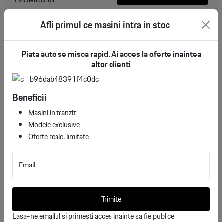
Afli primul ce masini intra in stoc
Piata auto se misca rapid. Ai acces la oferte inaintea
altor clienti
Beneficii
Masini in tranzit
Modele exclusive
Oferte reale, limitate
Yangwang U8
Email
ID stoc: 263
NOU
Trimite
Hibrid Plug-In
2025
Lasa-ne emailul si primesti acces inainte sa fie publice