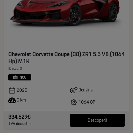
Chevrolet Corvette Coupe (C8) ZR1 5.5 V8 (1064
Hp) M1K
ID stoc: 3
NOU
Benzina
2025
0 km
1064 CP
334.629€
Descoperă
TVA deductibil