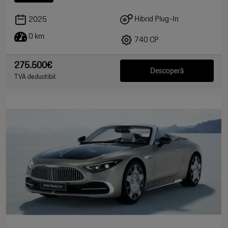
Hibrid Plug-In
2025
0 km
740 CP
275.500€
Descoperă
TVA deductibil