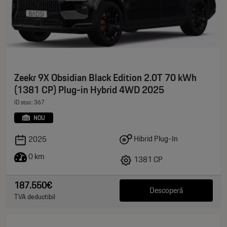
Zeekr 9X Obsidian Black Edition 2.0T 70 kWh
(1381 CP) Plug-in Hybrid 4WD 2025
ID stoc: 367
NOU
Hibrid Plug-In
2025
0 km
1381 CP
187.550€
Descoperă
TVA deductibil