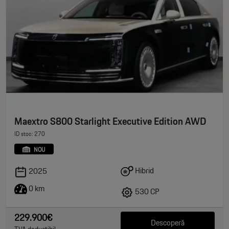
Maextro S800 Starlight Executive Edition AWD
ID stoc: 270
NOU
Hibrid
2025
0 km
530 CP
229.900€
Descoperă
TVA deductibil