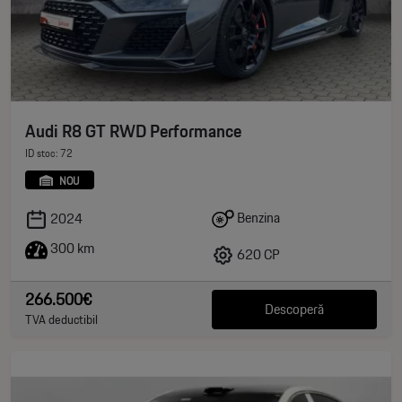
Audi R8 GT RWD Performance
ID stoc: 72
NOU
Benzina
2024
300 km
620 CP
266.500€
Descoperă
TVA deductibil