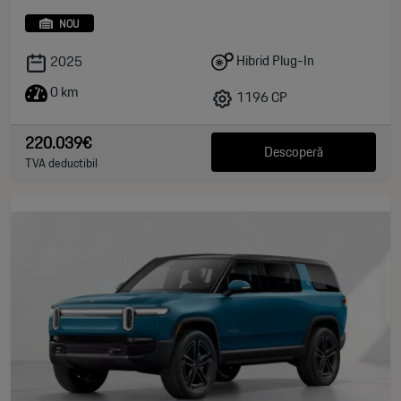
NOU
Hibrid Plug-In
2025
0 km
1196 CP
220.039€
Descoperă
TVA deductibil