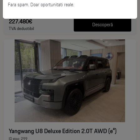
0 km
Fara spam. Doar oportunitati reale.
1180 CP
227.480€
Descoperă
TVA deductibil
Yangwang U8 Deluxe Edition 2.0T AWD (e⁴)
ID stoc: 299