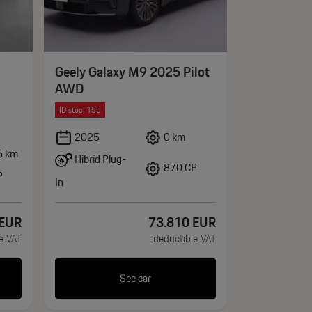
Geely Galaxy M9 2025 Pilot
AWD
ID stoc: 155
XPENG G6
2025
0 km
Performanc
6 km
487cp (35
Hibrid Plug-
870 CP
P
In
2025
EUR
73.810
EUR
Electric
e VAT
deductible VAT
See car