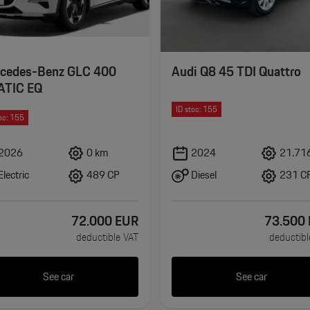
cedes-Benz GLC 400
Audi Q8 45 TDI Quattro
TIC EQ
ID stoc: 155
oc: 155
2026
0 km
2024
21.71
Electric
Diesel
489 CP
231 C
72.000
EUR
73.500
deductible VAT
deductibl
View
See car
See car
0