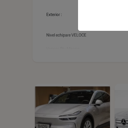
Exterior :
Nivel echipare VELOCE
Vopsea Blu Misano
Emblemă Tonale cromată
Grilă „V” cu inserții Dark Miron
Rame geamuri negre
Geamuri fumurii
Carcase oglinzi vopsite negru