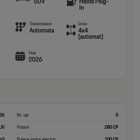
SUV
Hibrid Plug-
In
Transmission
Drive
Automata
4x4
(automat)
Year
2026
26
Nr. uși
5
UV
Putere
280 CP
m3
Putere motor electric
100 CP