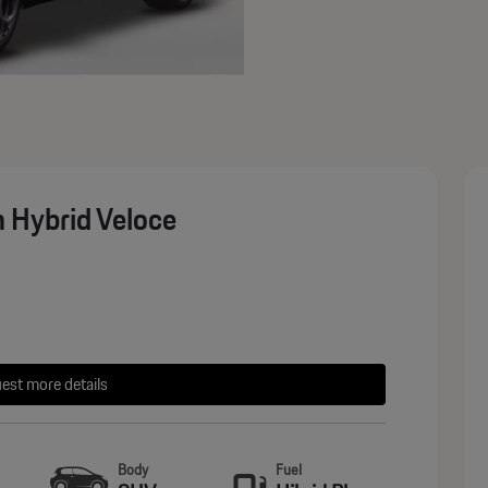
n Hybrid Veloce
est more details
Body
Fuel