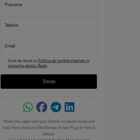
Prenume
Telefon
Email
Sunt de acord cu
Politica de confidențialitate și
protecția datelor Badsi
Trimite
Share this page with your friends on social media and
help them discover Alfa Romeo Tonale Plug-In Hybrid
Veloce.