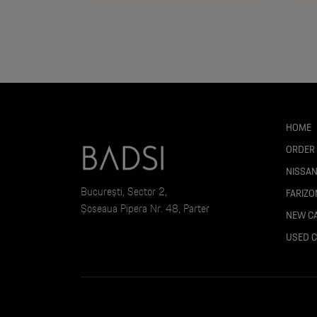
Capace centrale jante logo alb-negru
Sistem frânare sport cu etriere Brembo® roșii și
Interior :
HOME
ORDER
Tapițerie piele perforată neagră cu cusături bej
NISSA
București, Sector 2,
FARIZO
Finisaje interioare negre
Șoseaua Pipera Nr. 48, Parter
NEW C
Plafon interior negru
USED 
Pedale Sport din aluminiu
Volan îmbrăcat în piele ecologică perforată par