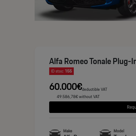
Alfa Romeo Tonale Plug-I
ID stoc:
155
60.000€
deductible VAT
49.586,78€ without VAT
Requ
Make
Model