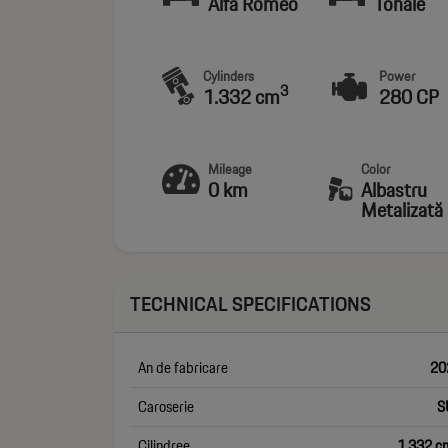
Alfa Romeo
Tonale
Cylinders
Power
3
1.332 cm
280 CP
Mileage
Color
0 km
Albastru
Metalizată
TECHNICAL SPECIFICATIONS
An de fabricare
20
Caroserie
S
Cilindree
1 332 c