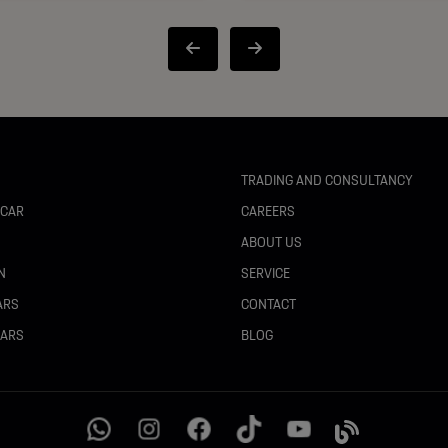
 discuri mărite
TRADING AND CONSULTANCY
 CAR
CAREERS
N
ABOUT US
N
SERVICE
ARS
CONTACT
CARS
BLOG
țial, cu buton Start/Stop