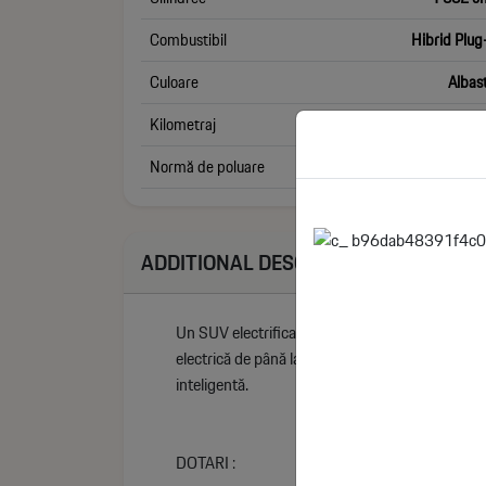
Combustibil
Hibrid Plug
Culoare
Albas
Kilometraj
Normă de poluare
Euro
ADDITIONAL DESCRIPTION
Un SUV electrificat cu ADN sportiv autentic Al
electrică de până la 81 km în oraș – Tonale PH
inteligentă.
DOTARI :