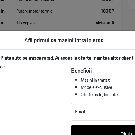
-In
Putere motor termic
180 CP
tru
Tip vopsea
Metalizată
0
Tracțiune
4x4 (automat)
Afli primul ce masini intra in stoc
 6e
Transmisie
Automata
Piata auto se misca rapid. Ai acces la oferte inaintea altor clienti
Beneficii
Masini in tranzit
Modele exclusive
fa Romeo. 280 CP, tracțiune integrală eQ4 și autonomie
Oferte reale, limitate
EV Veloce îmbină performanța dinamică cu eficiența
Email
Trimite