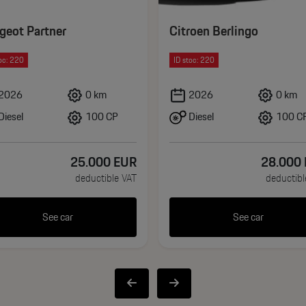
geot Partner
Citroen Berlingo
oc: 220
ID stoc: 220
port lombar
2026
0 km
2026
0 km
Diesel
Diesel
100 CP
100 C
25.000
EUR
28.000
deductible VAT
deductibl
c
See car
See car