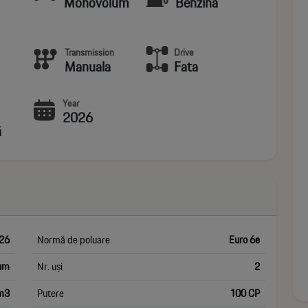
Monovolum
Benzina
Transmission
Drive
Manuala
Fata
Year
2026
ă
26
Normă de poluare
Euro 6e
um
Nr. uși
2
m3
Putere
100 CP