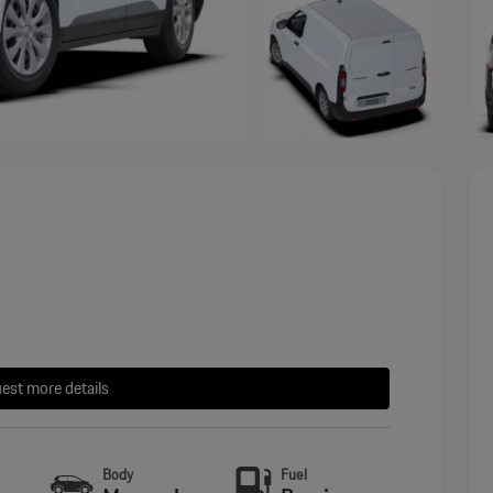
est more details
Body
Fuel