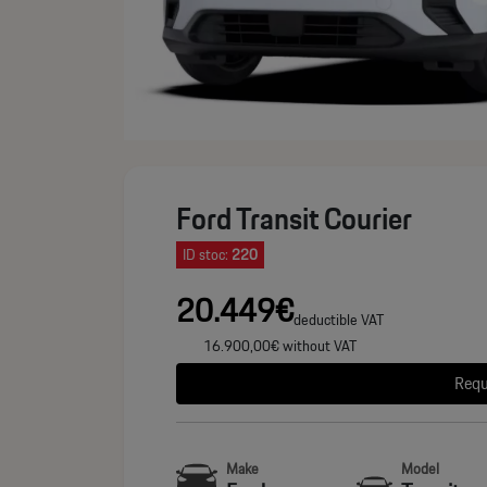
Ford Transit Courier
ID stoc:
220
20.449€
deductible VAT
16.900,00€ without VAT
Requ
Make
Model