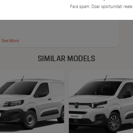
Fara spam. Doar oportunitati reale.
See More
SIMILAR MODELS