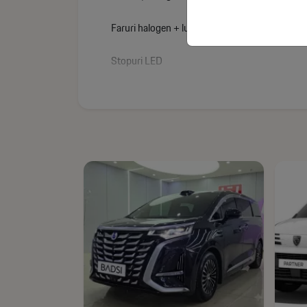
Faruri halogen + lumini de zi
Stopuri LED
Proiectoare ceață frontale
Ușă laterală culisantă dreapta (fără geam)
Uși spate compartiment marfă
Jante oțel 15”
Oglinzi electrice și încălzite
Bară față parțial în culoarea caroseriei