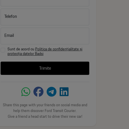
Telefon
Email
Sunt de acord cu
Politica de confidențialitate și
protecția datelor Badsi
Trimite
Share this page with your friends on social media and
help them discover Ford Transit Courier.
Give a friend a head start to drive their new car!