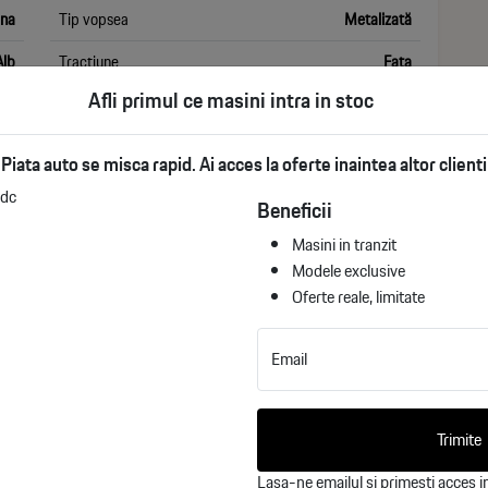
ina
Tip vopsea
Metalizată
Alb
Tracțiune
Fata
Afli primul ce masini intra in stoc
0
Transmisie
Manuala
Piata auto se misca rapid. Ai acces la oferte inaintea altor clienti
Beneficii
Masini in tranzit
Modele exclusive
Oferte reale, limitate
Email
Trimite
Lasa-ne emailul si primesti acces in