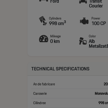
Ford
Transit
Courier
Cylinders
Power
3
998 cm
100 CP
Mileage
Color
0 km
Alb
Metalizat
TECHNICAL SPECIFICATIONS
An de fabricare
20
Caroserie
Monovol
Cilindree
998 c