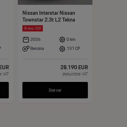
Nissan Interstar Nissan
Townstar 2.3t L2 Tekna
ID stoc: 220
Ford Trans
2026
0 km
Benzina
P
131 CP
2026
EUR
28.190
EUR
Diesel
e VAT
deductible VAT
See car