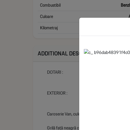
Combustibil
Benz
Culoare
Kilometraj
ADDITIONAL DESCRIPTION
DOTARI :
EXTERIOR :
Caroserie Van, culoare Frozen White
Grilă față neagră cu bandă luminoasă