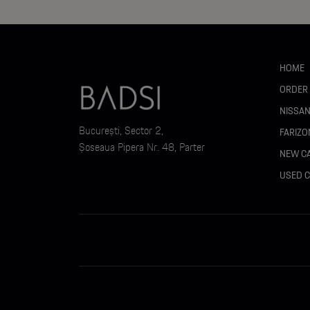
Computer de bord
Volan reglabil pe înălțime și adâncime
HOME
CONFORT :
ORDER
NISSA
București, Sector 2,
FARIZO
Aer condiționat manual
Șoseaua Pipera Nr. 48, Parter
NEW C
Geamuri electrice față (one-touch)
USED 
Display tactil 8” (SYNC 4)
Apple CarPlay & Android Auto
Bluetooth
4 difuzoare