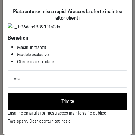
Piata auto se misca rapid. Ai acces la oferte inaintea
Fără geam spate / fără degivrare lunetă
See More
altor clienti
Bare față și spate negre
Would you like more information
Beneficii
Oglinzi electrice și încălzite
about
Masini in tranzit
Ford Transit Custom?
Modele exclusive
Faruri hibrid Halogen/LED + fază lungă automată
Oferte reale, limitate
Complete the form below, and one of our
Lumini de zi
consultants will contact you shortly.
Email
Jante oțel 16” (215/65 R16C)
Nume
6 / 8 cârlige ancorare marfă
Trimite
Prenume
Lasa-ne emailul si primesti acces inainte sa fie publice
Fara spam. Doar oportunitati reale.
INTERIOR :
Telefon