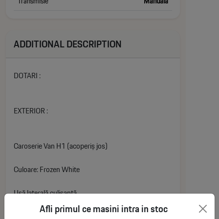
Transmisie
Manuala
ADDITIONAL DESCRIPTION
DOTARI :
EXTERIOR :
Caroserie Van H1 (acoperiș jos)
Culoare: Frozen White
Ușă laterală culisantă
Afli primul ce masini intra in stoc
Uși spate batante (deschidere 90°–180°)