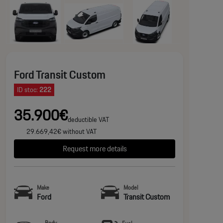
Ford Transit Custom
ID stoc:
222
35.900€
deductible VAT
29.669,42€ without VAT
Request more details
Make
Model
Ford
Transit Custom
Body