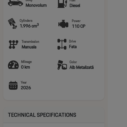
Fuel
Monovolum
Diesel
Cylinders
Power
3
1.996 cm
110 CP
Drive
Transmission
Fata
Manuala
Mileage
Color
0 km
Alb Metalizată
Year
2026
TECHNICAL SPECIFICATIONS