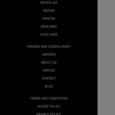
ORDER CAR
Senzori parcare spate
NISSAN
FARIZON
Monitorizare presiune pneuri
NEW CARS
Sistem AECS cu detecție răsturnare
USED CARS
TRADING AND CONSULTANCY
TEHNIC / MECANIC :
CAREERS
ABOUT US
Motor 2.0L Panther Diesel
SERVICE
CONTACT
Putere: 110 CP (81 kW)
BLOG
Cuplu: 310 Nm
TERMS AND CONDITIONS
Cutie manuală 6 trepte
COOKIE POLICY
PRIVACY POLICY