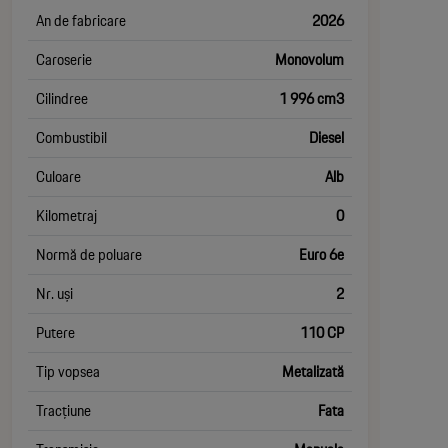
An de fabricare
2026
Caroserie
Monovolum
Cilindree
1 996 cm3
Combustibil
Diesel
Culoare
Alb
Kilometraj
0
Normă de poluare
Euro 6e
Nr. uși
2
Putere
110 CP
Tip vopsea
Metalizată
Tracțiune
Fata