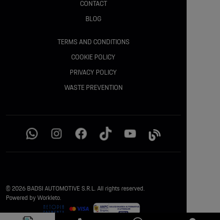
CONTACT
5 locuri
BLOG
Cameră video spate cu predicția traiectoriei
TERMS AND CONDITIONS
Scaune față cu funcție „Relaxion Premium”
COOKIE POLICY
PRIVACY POLICY
Scaun șofer reglare electrică + suport lombar
WASTE PREVENTION
Scaun pasager reglare electrică
Scaun șofer cu memorie
Scaune față încălzite (3 trepte)
Scaune față ventilate
© 2026 BADSI AUTOMOTIVE S.R.L. All rights reserved.
Scaune spate încălzite
Powered by Workleto.