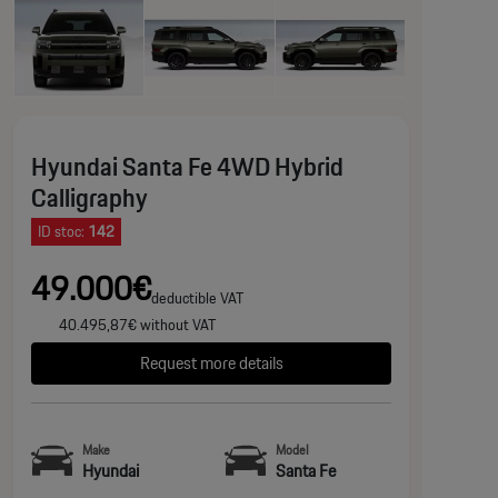
Hyundai Santa Fe 4WD Hybrid
Calligraphy
ID stoc:
142
49.000€
deductible VAT
40.495,87€ without VAT
Request more details
Make
Model
Hyundai
Santa Fe