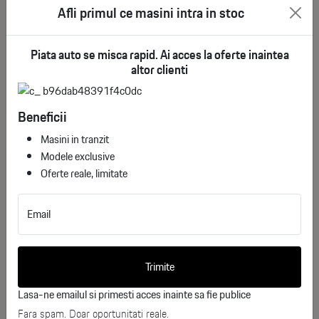
Afli primul ce masini intra in stoc
Exterior :
Piata auto se misca rapid. Ai acces la oferte inaintea
altor clienti
Jante aliaj 20” cu tentă închisă
See More
Beneficii
Jante 20” (aliaj) / anvelope 255/45R20
Masini in tranzit
Modele exclusive
Inserții oglinzi exterioare High Glossy
Would you like more information
Oferte reale, limitate
about
Grilă radiator chrome închis
Hyundai Santa Fe 4WD Hybrid
Calligraphy?
Email
Grilă radiator cu inserție cromată
Complete the form below, and one of our
Inserții Black Glossy în ramele portierelor
Trimite
consultants will contact you shortly.
Lumini de întâmpinare și de drum cu proiectoare LED
Lasa-ne emailul si primesti acces inainte sa fie publice
Nume
Fara spam. Doar oportunitati reale.