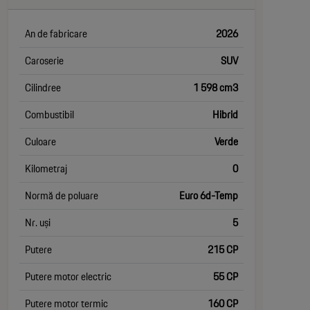
An de fabricare
2026
Caroserie
SUV
Cilindree
1 598 cm3
Combustibil
Hibrid
Culoare
Verde
Kilometraj
0
Normă de poluare
Euro 6d-Temp
Nr. uși
5
Putere
215 CP
Putere motor electric
55 CP
Putere motor termic
160 CP