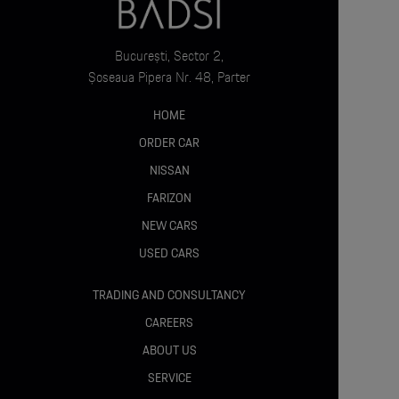
Volan reglabil electric pe înălțime și profunzime
București, Sector 2,
Volan încălzit
Șoseaua Pipera Nr. 48, Parter
HOME
Padele volan (setări frânare regenerativă)
ORDER CAR
Banchetă spate rabatabilă 6:4
NISSAN
FARIZON
Tetiere reglabile pe înălțime
NEW CARS
Tetiere scaune față reglabile pe orizontală
USED CARS
Sistem fixare scaun copil ISOFIX
TRADING AND CONSULTANCY
CAREERS
ABOUT US
Confort :
SERVICE