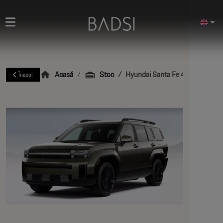
Acasă
Stoc
Hyundai Santa Fe 4WD Hybrid C
Înapoi