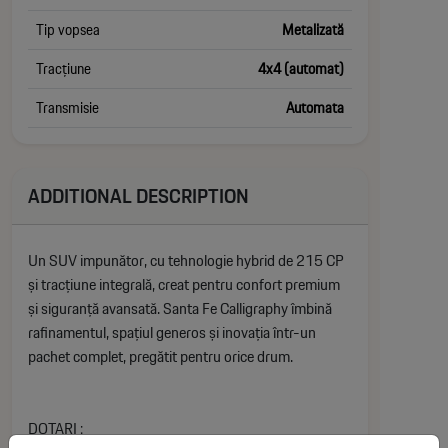
Tip vopsea
Metalizată
Tracțiune
4x4 (automat)
Transmisie
Automata
ADDITIONAL DESCRIPTION
Un SUV impunător, cu tehnologie hybrid de 215 CP
și tracțiune integrală, creat pentru confort premium
și siguranță avansată. Santa Fe Calligraphy îmbină
rafinamentul, spațiul generos și inovația într-un
pachet complet, pregătit pentru orice drum.
DOTARI :