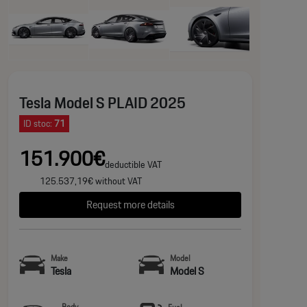
Tesla Model S PLAID 2025
ID stoc:
71
151.900€
deductible VAT
125.537,19€ without VAT
Request more details
Make
Model
Tesla
Model S
Body