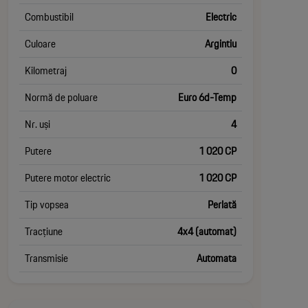
Combustibil
Electric
Culoare
Argintiu
Kilometraj
0
Normă de poluare
Euro 6d-Temp
Nr. uși
4
Putere
1 020 CP
Putere motor electric
1 020 CP
Tip vopsea
Perlată
Tracțiune
4x4 (automat)
Transmisie
Automata