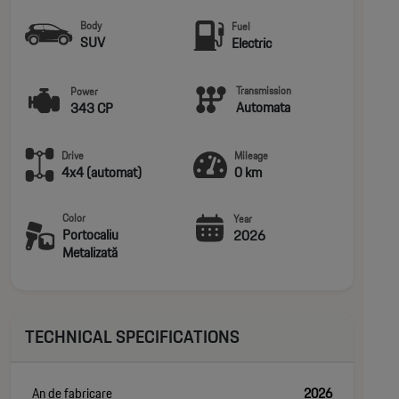
Body
Fuel
SUV
Electric
Transmission
Power
Automata
343 CP
Drive
Mileage
4x4 (automat)
0 km
Color
Year
Portocaliu
2026
Metalizată
TECHNICAL SPECIFICATIONS
An de fabricare
2026