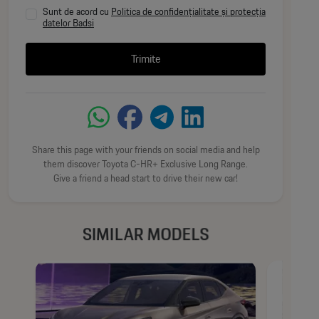
Hayon electric
Sunt de acord cu
Politica de confidențialitate și protecția
datelor Badsi
Senzor de ploaie
Trimite
Sistem Smart Entry & Start
Sistem spălare faruri
Share this page with your friends on social media and help
INTERIOR :
them discover Toyota C-HR+ Exclusive Long Range.
Give a friend a head start to drive their new car!
Tapițerie mixtă piele sintetică și piele întoarsă
SIMILAR MODELS
Ecran multimedia de 14"
Instrumentar digital TFT de 7"
Sistem multimedia Toyota cu navigație