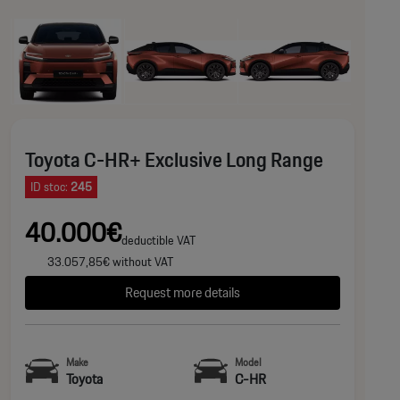
Toyota C-HR+ Exclusive Long Range
ID stoc:
245
40.000€
deductible VAT
33.057,85€ without VAT
Request more details
Make
Model
Toyota
C-HR