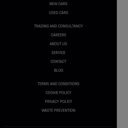
Cameră panoramică 360°
NEW CARS
USED CARS
Sistem iluminare ambientală și iluminare picioare
TRADING AND CONSULTANCY
Frână de parcare electrică cu Auto Hold
CAREERS
ABOUT US
SIGURANTA :
SERVICE
CONTACT
BLOG
Toyota Safety Sense cu actualizări OTA
TERMS AND CONDITIONS
Sistem Pre-Collision (PCS) cu detectare pietoni și
bicicliști
COOKIE POLICY
PRIVACY POLICY
Cruise Control Adaptiv inteligent
WASTE PREVENTION
Lane Tracing Assist (LTA)