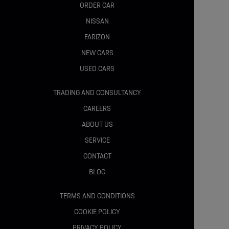
ORDER CAR
Scaune spate rabatabile 60:40
NISSAN
FARIZON
Frână de parcare electronică
NEW CARS
Cameră video pentru marșarier
USED CARS
Spațiu de depozitare sub podeaua portbagajului
TRADING AND CONSULTANCY
CAREERS
SIGURANTA :
ABOUT US
SERVICE
CONTACT
Toyota Safety Sense
BLOG
Sistem Pre-Collision cu detectare pietoni și bicicliști
TERMS AND CONDITIONS
Cruise Control Adaptiv la orice viteză
COOKIE POLICY
PRIVACY POLICY