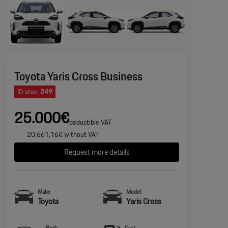
Toyota Yaris Cross Business
ID stoc:
249
25.000€
deductible VAT
20.661,16€ without VAT
Request more details
Make
Model
Toyota
Yaris Cross
Body