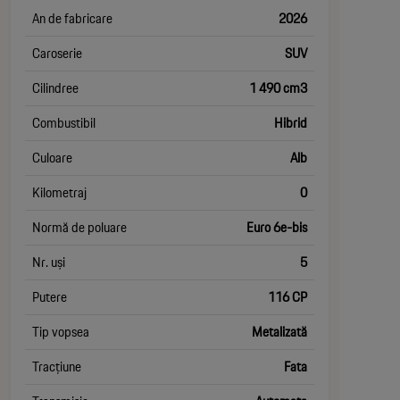
An de fabricare
2026
Caroserie
SUV
Cilindree
1 490 cm3
Combustibil
Hibrid
Culoare
Alb
Kilometraj
0
Normă de poluare
Euro 6e-bis
Nr. uși
5
Putere
116 CP
Tip vopsea
Metalizată
Tracțiune
Fata