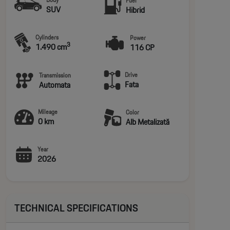
Fuel
SUV
Hibrid
Cylinders
Power
3
1.490 cm
116 CP
Drive
Transmission
Fata
Automata
Mileage
Color
0 km
Alb Metalizată
Year
2026
TECHNICAL SPECIFICATIONS