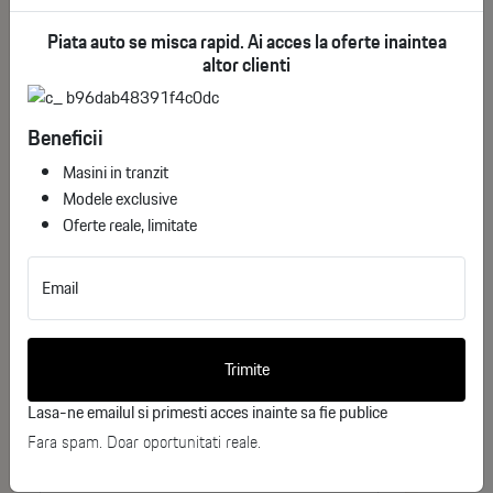
Piata auto se misca rapid. Ai acces la oferte inaintea
See More
altor clienti
Jante aliaj 16” (10 spițe)
Lumini de zi LED
Would you like more information
Beneficii
about
Masini in tranzit
Proiectoare de ceață LED
Toyota Yaris Cross Business?
Modele exclusive
Oferte reale, limitate
Bare de protecție față și spate în culoarea caroseriei
Complete the form below, and one of our
consultants will contact you shortly.
Grilă frontală superioară și inferioară neagră
Email
Manere exterioare portiere în culoarea caroseriei
Nume
Trimite
Oglinzi laterale reglabile electric, încălzite și rabatabile
Prenume
Lasa-ne emailul si primesti acces inainte sa fie publice
electric
Fara spam. Doar oportunitati reale.
Semnalizatoare integrate în oglinzile laterale
Telefon