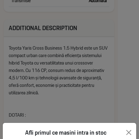
Transmisie
Automata
ADDITIONAL DESCRIPTION
Toyota Yaris Cross Business 1.5 Hybrid este un SUV
compact urban care combină eficiența sistemului
hibrid Toyota cu versatilitatea unui crossover
modern. Cu 116 CP, consum redus de aproximativ
4,5 l/100 km și tehnologii avansate de siguranță,
oferă confort, economie și practicitate pentru
utilizarea zilnică.
DOTARI :
Afli primul ce masini intra in stoc
EXTERIOR :