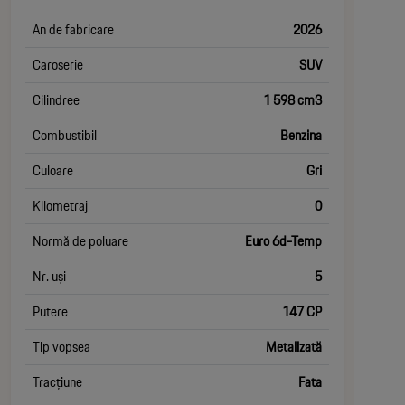
An de fabricare
2026
Caroserie
SUV
Cilindree
1 598 cm3
Combustibil
Benzina
Culoare
Gri
Kilometraj
0
Normă de poluare
Euro 6d-Temp
Nr. uși
5
Putere
147 CP
Tip vopsea
Metalizată
Tracțiune
Fata