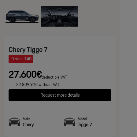
Chery Tiggo 7
ID stoc:
140
27.600€
deductible VAT
22.809,92€ without VAT
Request more details
Make
Model
Chery
Tiggo 7