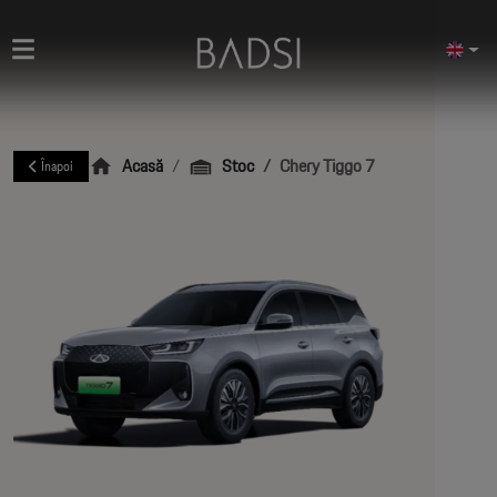
Acasă
Stoc
Chery Tiggo 7
Înapoi