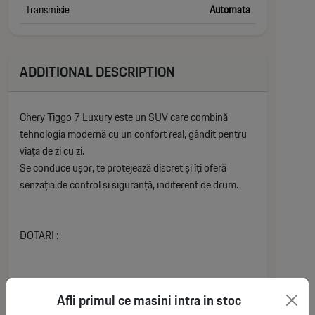
Transmisie
Automata
ADDITIONAL DESCRIPTION
Chery Tiggo 7 Luxury este un SUV care combină
tehnologia modernă cu un confort real, gândit pentru
viața de zi cu zi.
Se conduce ușor, te protejează discret și îți oferă
senzația de control și siguranță, indiferent de drum.
DOTARI :
Exterior :
Afli primul ce masini intra in stoc