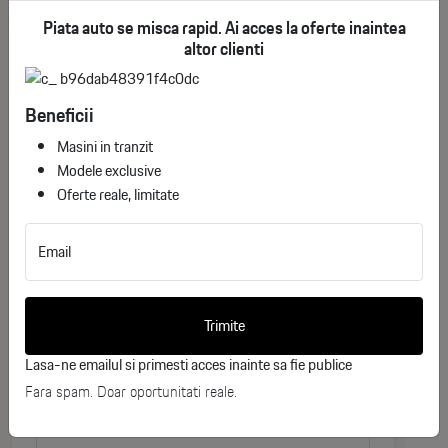
TEHNIC / MECANIC :
See More
Piata auto se misca rapid. Ai acces la oferte inaintea
altor clienti
Motor V6 TDI 3.0 litri, 210 kW
Would you like more information about
Beneficii
Standard de emisii EU6 AP
Volkswagen Touareg Elegance V6 3.0 TDI
Masini in tranzit
4Motion?
Tracțiune integrală permanentă 4MOTION
Modele exclusive
Oferte reale, limitate
Complete the form below, and one of our consultants
Cutie automată Tiptronic cu 8 trepte
will contact you shortly.
Email
Sistem Start-Stop cu recuperare energie la frânare
Nume
Rezervor combustibil 90 litri
Trimite
Prenume
Rezervor AdBlue 24 litri
Lasa-ne emailul si primesti acces inainte sa fie publice
Fara spam. Doar oportunitati reale.
Suspensie pneumatică cu control automat al nivelului
Telefon