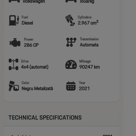
Volkswagen
Touareg
Fuel
Cylinders
3
Diesel
2.967 cm
Transmission
Power
Automata
286 CP
Drive
Mileage
4x4 (automat)
90247 km
Color
Year
Negru Metalizată
2021
TECHNICAL SPECIFICATIONS