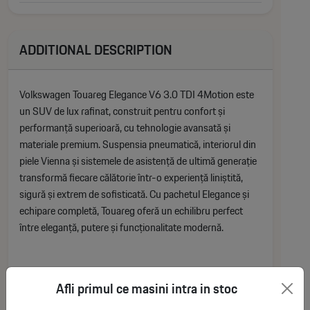
ADDITIONAL DESCRIPTION
Volkswagen Touareg Elegance V6 3.0 TDI 4Motion este
un SUV de lux rafinat, construit pentru confort și
performanță superioară, cu tehnologie avansată și
materiale premium. Suspensia pneumatică, interiorul din
piele Vienna și sistemele de asistență de ultimă generație
transformă fiecare călătorie într-o experiență liniștită,
sigură și extrem de sofisticată. Cu pachetul Elegance și
echipare completă, Touareg oferă un echilibru perfect
între eleganță, putere și funcționalitate modernă.
DOTARI :
Afli primul ce masini intra in stoc