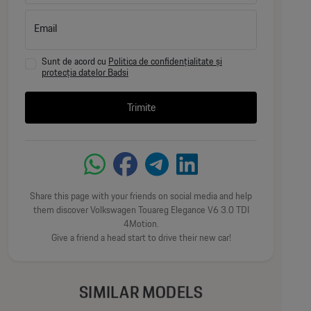
Reglare electronică a amortizoarelor
Email
Selectare profil de condus + mod Comfort
Sunt de acord cu
Politica de confidențialitate și
Asistent la remorcare „Trailer Assist”
protecția datelor Badsi
Cârlig de remorcare electric, pliabil
Trimite
Protecție pietoni – structură frontală optimizată
Diferențial blocabil automat
Share this page with your friends on social media and help
Servodirecție
them discover Volkswagen Touareg Elegance V6 3.0 TDI
4Motion.
Give a friend a head start to drive their new car!
Sistem de evacuare diesel cu filtru de particule
Sistem monitorizare presiune anvelope
SIMILAR MODELS
Compresor 12V + soluție pentru repararea anvelopelor