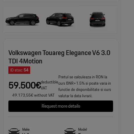
Volkswagen Touareg Elegance V6 3.0
TDI 4Motion
ID stoc:
54
Pretul se calculeaza in RON la
59.500€
deductible
curs BNR+1.5% si poate varia in
VAT
functie de disponibilitate si curs
49.173,55€ without VAT
valutar la data livrarii.
Request more details
Make
Model