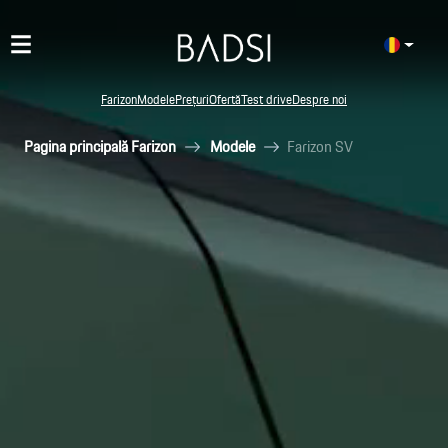
Farizon
Modele
Prețuri
Ofertă
Test drive
Despre noi
Pagina principală Farizon
Modele
Farizon SV