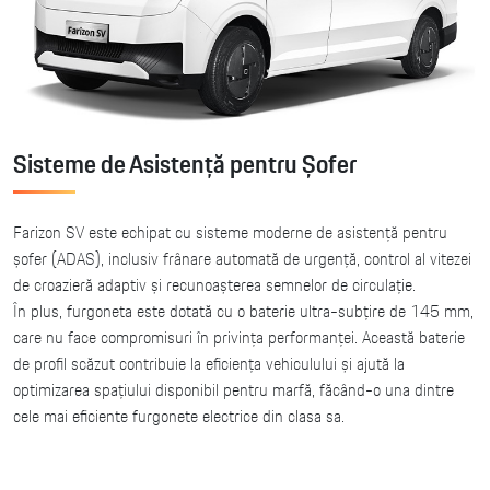
Sisteme de Asistență pentru Șofer
Farizon SV este echipat cu sisteme moderne de asistență pentru
șofer (ADAS), inclusiv frânare automată de urgență, control al vitezei
de croazieră adaptiv și recunoașterea semnelor de circulație.
În plus, furgoneta este dotată cu o baterie ultra-subțire de 145 mm,
care nu face compromisuri în privința performanței. Această baterie
de profil scăzut contribuie la eficiența vehiculului și ajută la
optimizarea spațiului disponibil pentru marfă, făcând-o una dintre
cele mai eficiente furgonete electrice din clasa sa.