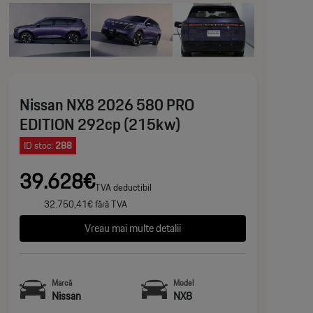
Nissan NX8 2026 580 PRO
EDITION 292cp (215kw)
ID stoc:
288
39.628€
TVA deductibil
32.750,41€ fără TVA
Vreau mai multe detalii
Marcă
Model
Nissan
NX8