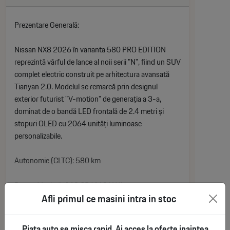
Prezentare Generală:
Nissan NX8 2026 în varianta 580 PRO EDITION
reprezintă vârful de lance al noii serii "N", fiind un SUV
complet electric construit pe arhitectura avansată
Tianyan 2.0. Modelul se remarcă prin designul
exterior futurist "V-motion" de generația a 3-a,
dominat de o bandă LED frontală de 2.4 metri și
stopuri OLED cu 2064 unități luminoase
personalizabile.
Autonomie (CLTC): 580 km
Putere Maximă: 218 CP (160 kW)
Afli primul ce masini intra in stoc
See More
Cuplu Maxim: 310 Nm
Piata auto se misca rapid. Ai acces la oferte inaintea