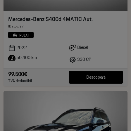
Mercedes-Benz S400d 4MATIC Aut.
ID stoc: 27
RULAT
Diesel
2022
50.400 km
330 CP
99.500€
Descoperă
TVA deductibil