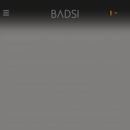
Mașini rulate — Alegeri inteligente. Fără
surprize.
Fiecare mașină din această secțiune se află aici dintr-un motiv bine
întemeiat. A trecut de filtrele noastre:
Verificată în prealabil de mecanici autorizați
Preț corect în raport cu valorile de referință ale pieței
Provenită din rețele de parteneri de încredere
Fără istoric misterios. Fără adaosuri emoționale. Doar o curbă de
depreciere mai strictă și calcule mai inteligente privind achiziția.
Dacă nu gasești mașina ideală completează
formularul de comandă