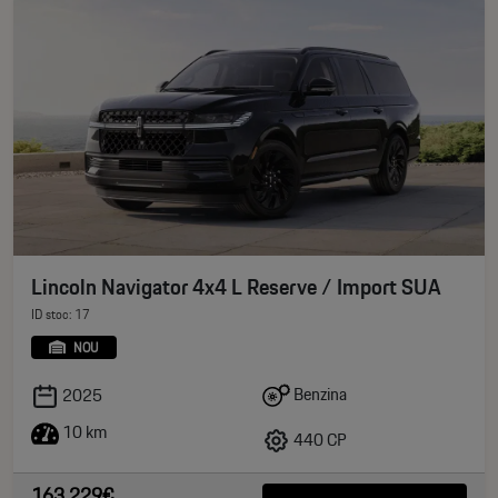
Lincoln Navigator 4x4 L Reserve / Import SUA
ID stoc: 17
NOU
Benzina
2025
10 km
440 CP
163.229€