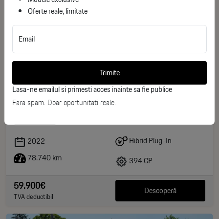
Oferte reale, limitate
Email
Trimite
Lasa-ne emailul si primesti acces inainte sa fie publice
BMW X5 xDrive45e PHEV
Fara spam. Doar oportunitati reale.
ID stoc: 22
RULAT
Hibrid Plug-In
2022
78.740 km
394 CP
59.900€
Descoperă
TVA deductibil