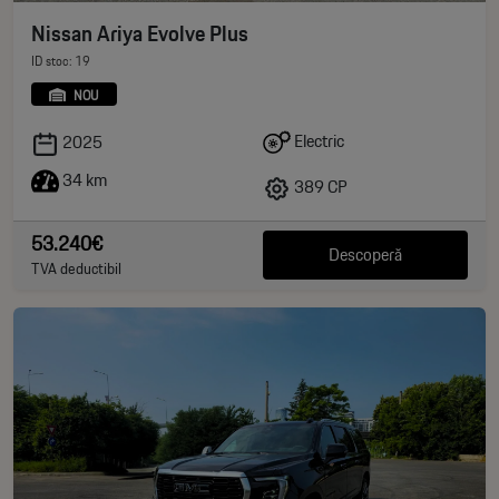
Nissan Ariya Evolve Plus
ID stoc: 19
NOU
Electric
2025
34 km
389 CP
53.240€
Descoperă
TVA deductibil