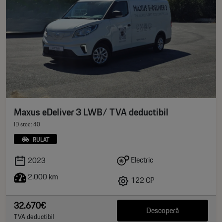
Maxus eDeliver 3 LWB/ TVA deductibil
ID stoc: 40
RULAT
Electric
2023
2.000 km
122 CP
32.670€
Descoperă
TVA deductibil