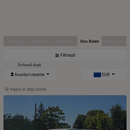
și o vom găsi noi pentru tine.
Răsfoiți anunțurile noastre
Stoc EU
Stoc US
Stoc ASIA
Stoc Rulate
Comerciale
Filtrează
Sortează după:
Anunțuri recente
EUR
18 mașini în stoc online