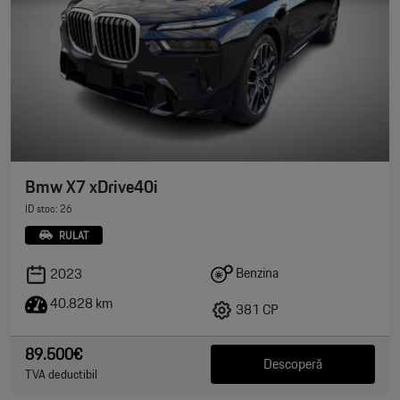
Bmw X7 xDrive40i
ID stoc: 26
RULAT
Benzina
2023
40.828 km
381 CP
89.500€
Descoperă
TVA deductibil