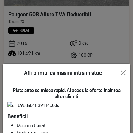
Peugeot 508 Allure TVA Deductibil
ID stoc: 23
RULAT
Diesel
2016
131.691 km
180 CP
11.000€
Afli primul ce masini intra in stoc
Descoperă
TVA deductibil
Piata auto se misca rapid. Ai acces la oferte inaintea
altor clienti
Beneficii
Masini in tranzit
Modele exclusive