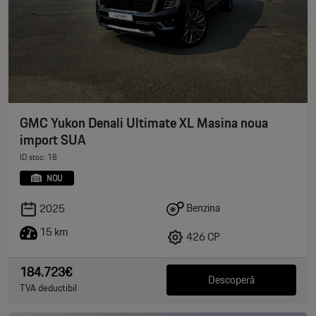
GMC Yukon Denali Ultimate XL Masina noua
import SUA
ID stoc: 18
NOU
Benzina
2025
15 km
426 CP
184.723€
Descoperă
TVA deductibil