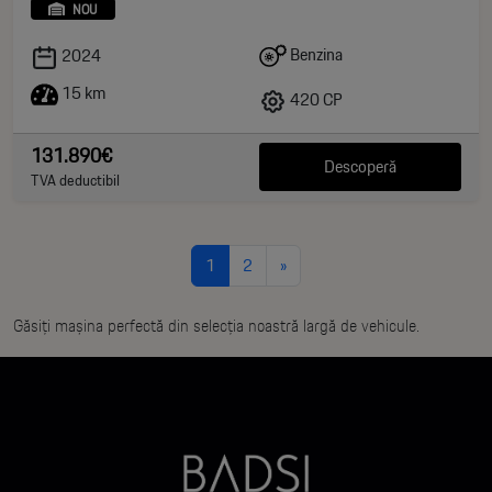
NOU
Benzina
2024
15 km
420 CP
131.890€
Descoperă
TVA deductibil
1
2
»
Găsiți mașina perfectă din selecția noastră largă de vehicule.