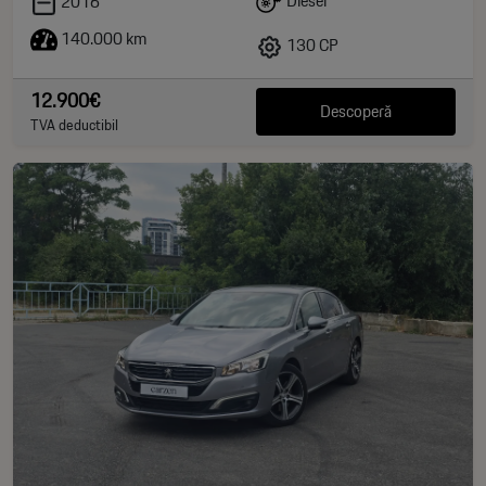
Diesel
2016
140.000 km
130 CP
12.900€
Descoperă
TVA deductibil