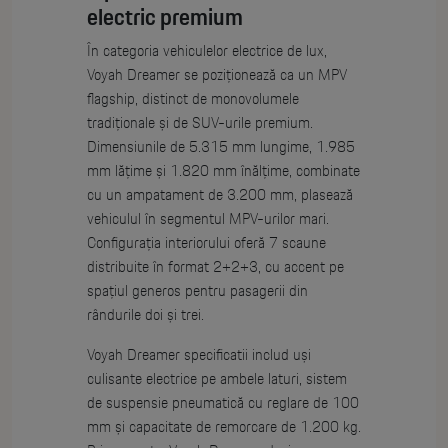
electric premium
În categoria vehiculelor electrice de lux,
Voyah Dreamer se poziționează ca un MPV
flagship, distinct de monovolumele
tradiționale și de SUV-urile premium.
Dimensiunile de 5.315 mm lungime, 1.985
mm lățime și 1.820 mm înălțime, combinate
cu un ampatament de 3.200 mm, plasează
vehiculul în segmentul MPV-urilor mari.
Configurația interiorului oferă 7 scaune
distribuite în format 2+2+3, cu accent pe
spațiul generos pentru pasagerii din
rândurile doi și trei.
Voyah Dreamer specificatii includ uși
culisante electrice pe ambele laturi, sistem
de suspensie pneumatică cu reglare de 100
mm și capacitate de remorcare de 1.200 kg.