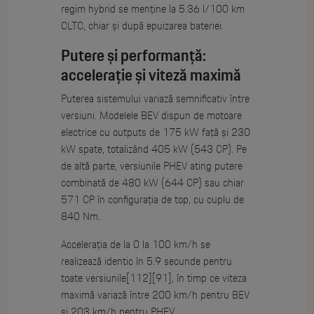
regim hybrid se menține la 5.36 l/100 km
CLTC, chiar și după epuizarea bateriei.
Putere și performanță:
accelerație și viteză maximă
Puterea sistemului variază semnificativ între
versiuni. Modelele BEV dispun de motoare
electrice cu outputs de 175 kW față și 230
kW spate, totalizând 405 kW (543 CP). Pe
de altă parte, versiunile PHEV ating putere
combinată de 480 kW (644 CP) sau chiar
571 CP în configurația de top, cu cuplu de
840 Nm.
Accelerația de la 0 la 100 km/h se
realizează identic în 5.9 secunde pentru
toate versiunile[112][91], în timp ce viteza
maximă variază între 200 km/h pentru BEV
și 203 km/h pentru PHEV.