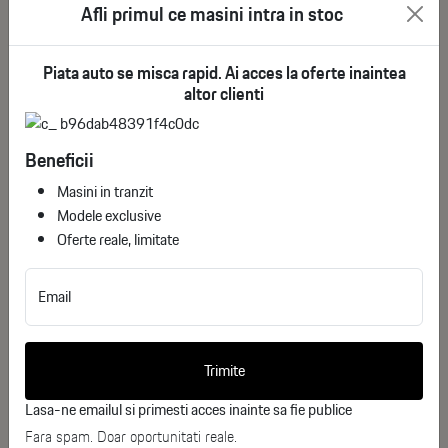
permite depozitarea a 8 valize de 20 inci în
Afli primul ce masini intra in stoc
configurația standard.
Configurația interiorului: 6-7
Piata auto se misca rapid. Ai acces la oferte inaintea
locuri
altor clienti
Beneficii
Masini in tranzit
Modele exclusive
Oferte reale, limitate
Distribuția scaunelor în format 2+2+3 oferă
Email
flexibilitate maximă, cu cele 41 de spații de
depozitare integrate strategic. Rândul trei
poate fi rabat complet pentru a crea un
Trimite
spațiu pătrat de încărcare generos, în timp
Lasa-ne emailul si primesti acces inainte sa fie publice
ce sistemul de descărcare externă de
3.3kW alimentează dispozitive pentru
Fara spam. Doar oportunitati reale.