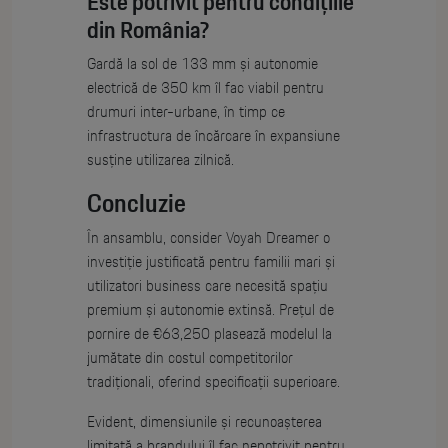
Este potrivit pentru condițiile
din România?
Gardă la sol de 133 mm și autonomie
electrică de 350 km îl fac viabil pentru
drumuri inter-urbane, în timp ce
infrastructura de încărcare în expansiune
susține utilizarea zilnică.
Concluzie
În ansamblu, consider Voyah Dreamer o
investiție justificată pentru familii mari și
utilizatori business care necesită spațiu
premium și autonomie extinsă. Prețul de
pornire de €63,250 plasează modelul la
jumătate din costul competitorilor
tradiționali, oferind specificații superioare.
Evident, dimensiunile și recunoașterea
limitată a brandului îl fac nepotrivit pentru