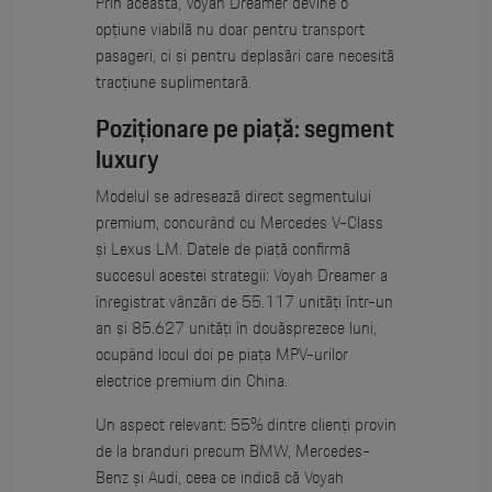
Prin aceasta, Voyah Dreamer devine o
opțiune viabilă nu doar pentru transport
pasageri, ci și pentru deplasări care necesită
tracțiune suplimentară.
Poziționare pe piață: segment
luxury
Modelul se adresează direct segmentului
premium, concurând cu Mercedes V-Class
și Lexus LM. Datele de piață confirmă
succesul acestei strategii: Voyah Dreamer a
înregistrat vânzări de 55.117 unități într-un
an și 85.627 unități în douăsprezece luni,
ocupând locul doi pe piața MPV-urilor
electrice premium din China.
Un aspect relevant: 55% dintre clienți provin
de la branduri precum BMW, Mercedes-
Benz și Audi, ceea ce indică că Voyah