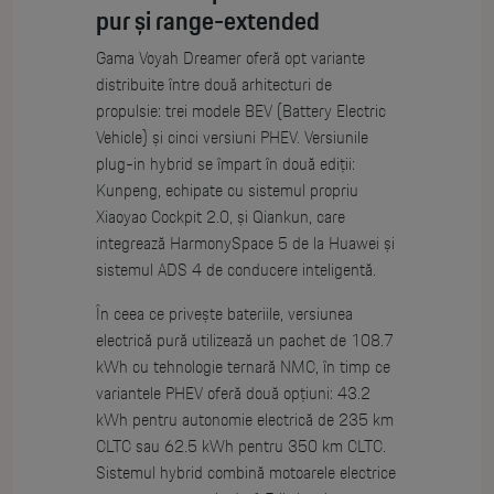
pur și range-extended
Gama Voyah Dreamer oferă opt variante
distribuite între două arhitecturi de
propulsie: trei modele BEV (Battery Electric
Vehicle) și cinci versiuni PHEV. Versiunile
plug-in hybrid se împart în două ediții:
Kunpeng, echipate cu sistemul propriu
Xiaoyao Cockpit 2.0, și Qiankun, care
integrează HarmonySpace 5 de la Huawei și
sistemul ADS 4 de conducere inteligentă.
În ceea ce privește bateriile, versiunea
electrică pură utilizează un pachet de 108.7
kWh cu tehnologie ternară NMC, în timp ce
variantele PHEV oferă două opțiuni: 43.2
kWh pentru autonomie electrică de 235 km
CLTC sau 62.5 kWh pentru 350 km CLTC.
Sistemul hybrid combină motoarele electrice