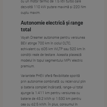
cu un motor termic de 1.5 litri turbo care
dezvoltă 110 kW putere maximă și 220 Nm
cuplu maxim.
Autonomie electrică și range
total
Voyah Dreamer autonomie pentru versiunea
BEV atinge 700 km în ciclul CLTC,
echivalent cu 605 km WLTP sau 520 km în
condiții reale de testare. Aceasta plasează
modelul în topul segmentului MPV electric
premium.
Variantele PHEV oferă flexibilitate sporită
prin autonomie combinată: cu rezervorul plin
și bateria complet încărcată, range-ul total
ajunge la 1.411 km pentru versiunea cu
baterie de 43.2 kWh și 1.530 km pentru
cea cu 62.5 kWh. În plus, consumul în