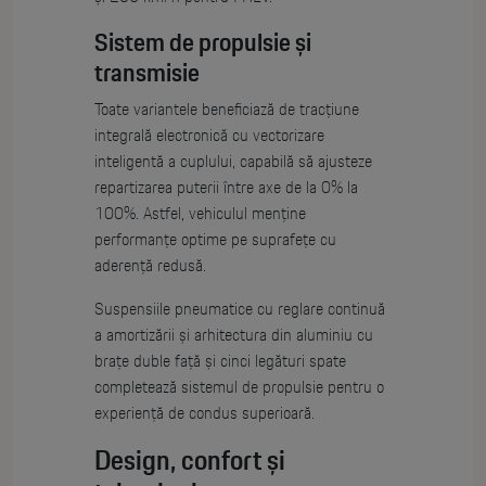
Sistem de propulsie și
transmisie
Toate variantele beneficiază de tracțiune
integrală electronică cu vectorizare
inteligentă a cuplului, capabilă să ajusteze
repartizarea puterii între axe de la 0% la
100%. Astfel, vehiculul menține
performanțe optime pe suprafețe cu
aderență redusă.
Suspensiile pneumatice cu reglare continuă
a amortizării și arhitectura din aluminiu cu
brațe duble față și cinci legături spate
completează sistemul de propulsie pentru o
experiență de condus superioară.
Design, confort și