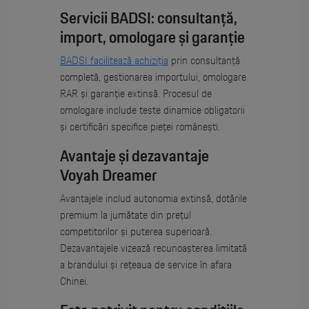
Servicii BADSI: consultanță,
import, omologare și garanție
BADSI facilitează achiziția
prin consultanță
completă, gestionarea importului, omologare
RAR și garanție extinsă. Procesul de
omologare include teste dinamice obligatorii
și certificări specifice pieței românești.
Avantaje și dezavantaje
Voyah Dreamer
Avantajele includ autonomia extinsă, dotările
premium la jumătate din prețul
competitorilor și puterea superioară.
Dezavantajele vizează recunoașterea limitată
a brandului și rețeaua de service în afara
Chinei.